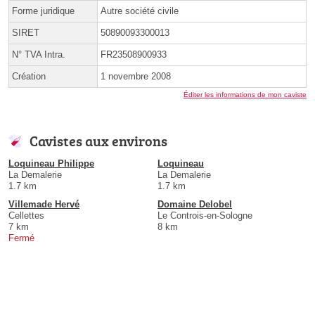
Forme juridique
Autre société civile
SIRET
50890093300013
N° TVA Intra.
FR23508900933
Création
1 novembre 2008
Éditer les informations de mon caviste
Cavistes aux environs
Loquineau Philippe
Loquineau
La Demalerie
La Demalerie
1.7 km
1.7 km
Villemade Hervé
Domaine Delobel
Cellettes
Le Controis-en-Sologne
7 km
8 km
Fermé