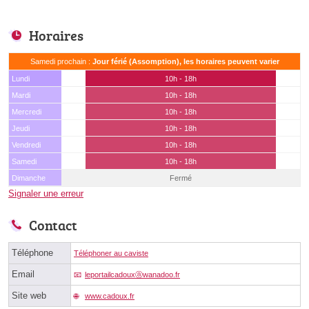
Horaires
Samedi prochain :
Jour férié (Assomption), les horaires peuvent varier
Lundi
10h - 18h
Mardi
10h - 18h
Mercredi
10h - 18h
Jeudi
10h - 18h
Vendredi
10h - 18h
Samedi
10h - 18h
Dimanche
Fermé
Signaler une erreur
Contact
Téléphone
Téléphoner au caviste
Email
leportailcadouxⓐwanadoo.fr
Site web
www.cadoux.fr