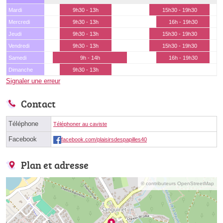
Mardi
9h30 - 13h
15h30 - 19h30
Mercredi
9h30 - 13h
16h - 19h30
Jeudi
9h30 - 13h
15h30 - 19h30
Vendredi
9h30 - 13h
15h30 - 19h30
Samedi
9h - 14h
16h - 19h30
Dimanche
9h30 - 13h
Signaler une erreur
Contact
Téléphone
Téléphoner au caviste
Facebook
facebook.com/plaisirsdespapilles40
Plan et adresse
© contributeurs OpenStreetMap