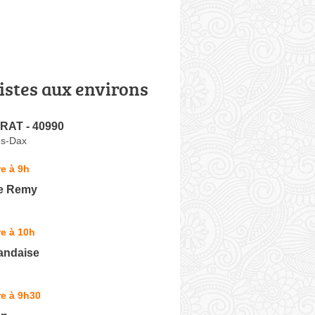
istes aux environs
RAT - 40990
ès-Dax
e à 9h
e Remy
e à 10h
andaise
e à 9h30