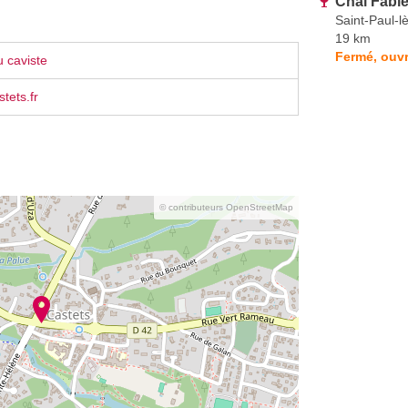
Chai Fabi
Saint-Paul-l
19 km
Fermé, ouvr
 caviste
tets.fr
© contributeurs OpenStreetMap