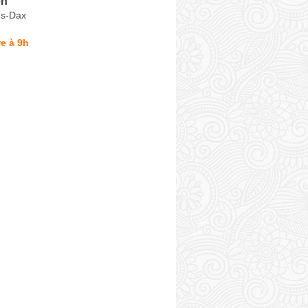
en
ès-Dax
e à 9h