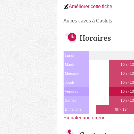
Améliorer cette fiche
Autres caves à Castets
Horaires
Lundi
Mardi
10h - 1
Mercredi
10h - 1
Jeudi
10h - 1
Vendredi
10h - 1
Samedi
10h - 1
Dimanche
9h - 13h
Signaler une erreur