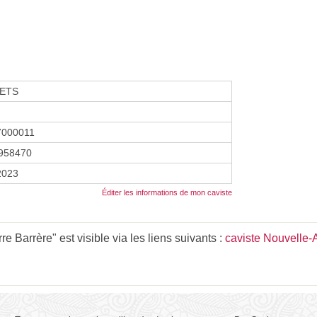
ETS
7000011
958470
2023
Éditer les informations de mon caviste
e Barrère" est visible via les liens suivants :
caviste Nouvelle-