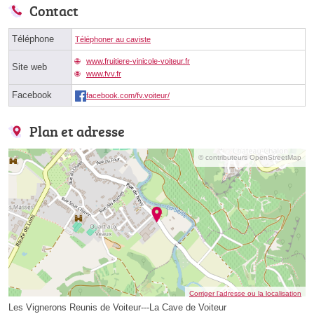
Contact
Téléphone
Téléphoner au caviste
www.fruitiere-vinicole-voiteur.fr
Site web
www.fvv.fr
Facebook
facebook.com/fv.voiteur/
Plan et adresse
© contributeurs OpenStreetMap
Corriger l’adresse ou la localisation
Les Vignerons Reunis de Voiteur---La Cave de Voiteur