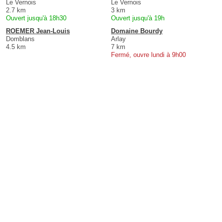
Le Vernois
Le Vernois
2.7 km
3 km
Ouvert jusqu'à 18h30
Ouvert jusqu'à 19h
ROEMER Jean-Louis
Domaine Bourdy
Domblans
Arlay
4.5 km
7 km
Fermé, ouvre lundi à 9h00