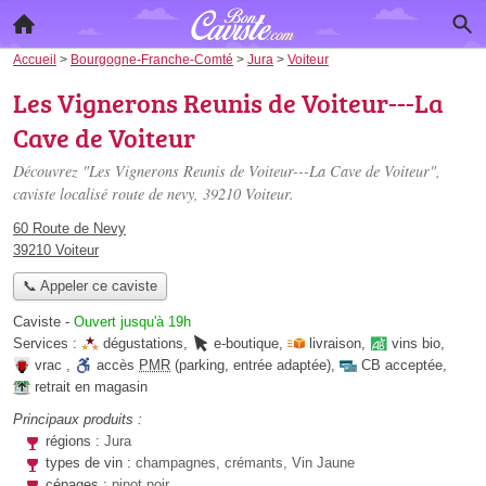
Accueil
>
Bourgogne-Franche-Comté
>
Jura
>
Voiteur
Les Vignerons Reunis de Voiteur---La
Cave de Voiteur
Découvrez "Les Vignerons Reunis de Voiteur---La Cave de Voiteur",
caviste localisé
route de nevy
, 39210 Voiteur.
60 Route de Nevy
39210 Voiteur
📞 Appeler ce caviste
Caviste
-
Ouvert jusqu'à 19h
Services :
dégustations
,
e-boutique
,
livraison
,
vins bio
,
vrac
,
accès
PMR
(parking, entrée adaptée)
,
CB acceptée
,
retrait en magasin
Principaux produits :
régions :
Jura
types de vin :
champagnes, crémants, Vin Jaune
cépages :
pinot noir