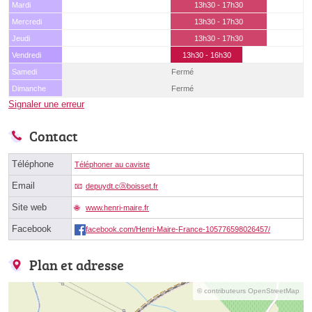
Mardi
13h30 - 17h30
Mercredi
13h30 - 17h30
Jeudi
13h30 - 17h30
Vendredi
13h30 - 16h30
Samedi
Fermé
Dimanche
Fermé
Signaler une erreur
Contact
Téléphone
Téléphoner au caviste
Email
depuydt.cⓐboisset.fr
Site web
www.henri-maire.fr
Facebook
facebook.com/Henri-Maire-France-105776598026457/
Plan et adresse
© contributeurs OpenStreetMap