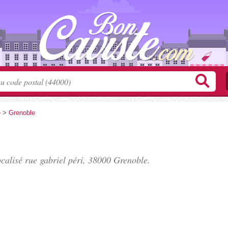
e
>
Grenoble
ocalisé
rue gabriel péri
, 38000 Grenoble.