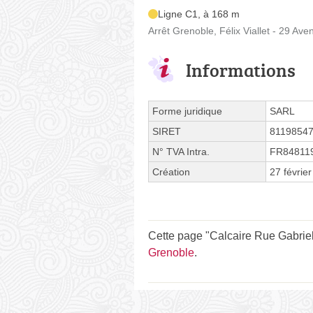
Ligne C1, à 168 m
Arrêt Grenoble, Félix Viallet - 29 Aven
Informations
Forme juridique
SARL
SIRET
8119854
N° TVA Intra.
FR84811
Création
27 févrie
Cette page "Calcaire Rue Gabriel P
Grenoble
.