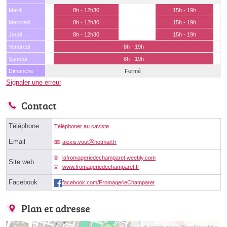
Mardi
8h - 12h30
15h - 19h
Mercredi
8h - 12h30
15h - 19h
Jeudi
8h - 12h30
15h - 19h
Vendredi
8h - 19h
Samedi
8h - 19h
Dimanche
Fermé
Signaler une erreur
Contact
Téléphone
Téléphoner au caviste
Email
alexis.voutⓐhotmail.fr
lafromageriedechamparet.weebly.com
Site web
www.fromageriedechamparet.fr
Facebook
facebook.com/FromagerieChamparet
Plan et adresse