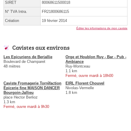
SIRET
80068611500018
N° TVA Intra.
FR21800686115
Création
19 février 2014
Éditer les informations de mon caviste
Cavistes aux environs
Les Epicuriens de Berjallie
Orge et Houblon Ruy - Bar - Pub -
Boulevard de Champaret
Ambiance
48 mètres
Ruy-Montceau
1.1 km
Fermé, ouvre mardi à 18h00
Caviste Fromagerie Torréfaction
EIRL Florent Chouvel
Épicerie fine MAISON DANCER
Nivolas-Vermelle
Bourgoin-Jallieu
1.8 km
place Hector Berlioz
1.3 km
Fermé, ouvre mardi à 9h30