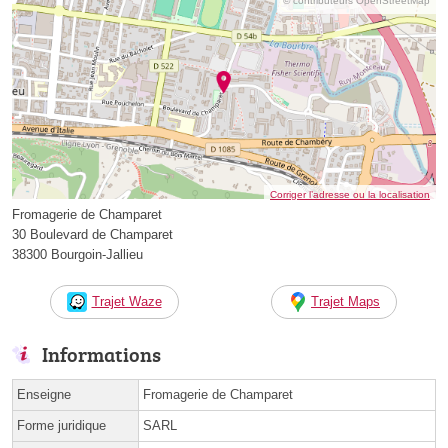
© contributeurs OpenStreetMap
Corriger l’adresse ou la localisation
Fromagerie de Champaret
30 Boulevard de Champaret
38300 Bourgoin-Jallieu
Trajet Waze
Trajet Maps
Informations
Enseigne
Fromagerie de Champaret
Forme juridique
SARL