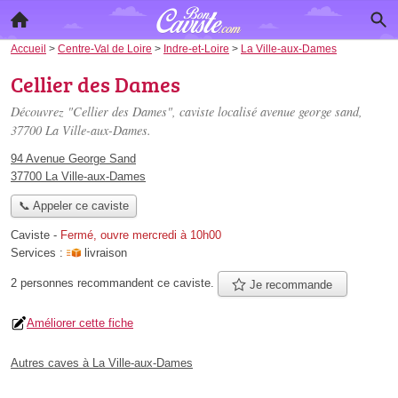
Accueil
>
Centre-Val de Loire
>
Indre-et-Loire
>
La Ville-aux-Dames
Cellier des Dames
Découvrez "Cellier des Dames", caviste localisé
avenue george sand
,
37700 La Ville-aux-Dames.
94 Avenue George Sand
37700 La Ville-aux-Dames
📞 Appeler ce caviste
Caviste
-
Fermé, ouvre mercredi à 10h00
Services :
livraison
2 personnes
recommandent
ce caviste.
Je recommande
Améliorer cette fiche
Autres caves à La Ville-aux-Dames