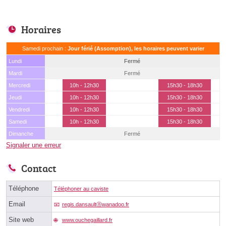
Horaires
Samedi prochain :
Jour férié (Assomption), les horaires peuvent varier
Lundi
Fermé
Mardi
Fermé
Mercredi
10h - 12h30
15h30 - 18h30
Jeudi
10h - 12h30
15h30 - 18h30
Vendredi
10h - 12h30
15h30 - 18h30
Samedi
10h - 12h30
15h30 - 18h30
Dimanche
Fermé
Signaler une erreur
Contact
Téléphone
Téléphoner au caviste
Email
regis.dansaultⓐwanadoo.fr
Site web
www.ouchegaillard.fr