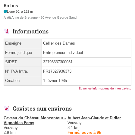
En bus
Ligne 50, à 132 m
Arrêt Anne de Bretagne - 80 Avenue George Sand
Informations
Enseigne
Cellier des Dames
Forme juridique
Entrepreneur individuel
SIRET
32793637300031
N° TVA Intra.
FR17327936373
Création
1 février 1985
Éditer les informations de mon caviste
Cavistes aux environs
Caveau du Château Moncontour -
Aubert Jean-Claude et Didier
Vignobles Feray
Vouvray
Vouvray
3.1 km
2.9 km
Fermé, ouvre à 9h