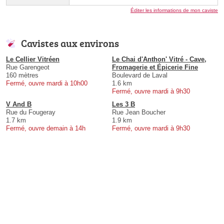
Éditer les informations de mon caviste
Cavistes aux environs
Le Cellier Vitréen
Le Chai d'Anthon' Vitré - Cave,
Rue Garengeot
Fromagerie et Épicerie Fine
160 mètres
Boulevard de Laval
Fermé, ouvre mardi à 10h00
1.6 km
Fermé, ouvre mardi à 9h30
V And B
Les 3 B
Rue du Fougeray
Rue Jean Boucher
1.7 km
1.9 km
Fermé, ouvre demain à 14h
Fermé, ouvre mardi à 9h30