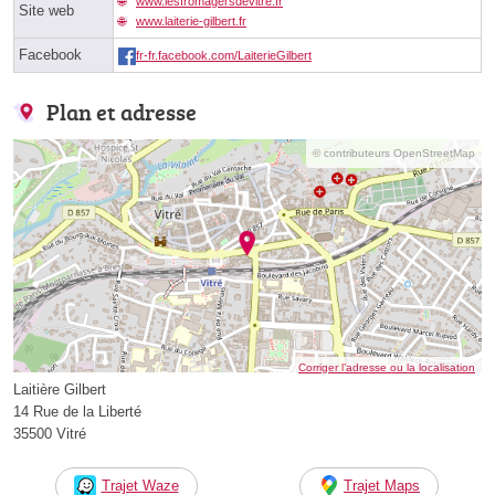
www.lesfromagersdevitre.fr
Site web
www.laiterie-gilbert.fr
Facebook
fr-fr.facebook.com/LaiterieGilbert
Plan et adresse
© contributeurs OpenStreetMap
Corriger l’adresse ou la localisation
Laitière Gilbert
14 Rue de la Liberté
35500 Vitré
Trajet Waze
Trajet Maps