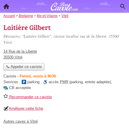
Accueil
>
Bretagne
>
Ille-et-Vilaine
>
Vitré
Laitière Gilbert
Découvrez "Laitière Gilbert", caviste localisé
rue de la liberté
, 35500
Vitré.
14 Rue de la Liberté
35500 Vitré
📞 Appeler ce caviste
Caviste
-
Fermé, ouvre à 9h30
Services :
parking
,
accès
PMR
(parking, entrée adaptée)
,
CB acceptée
Recommander ce caviste
Améliorer cette fiche
Autres caves à Vitré