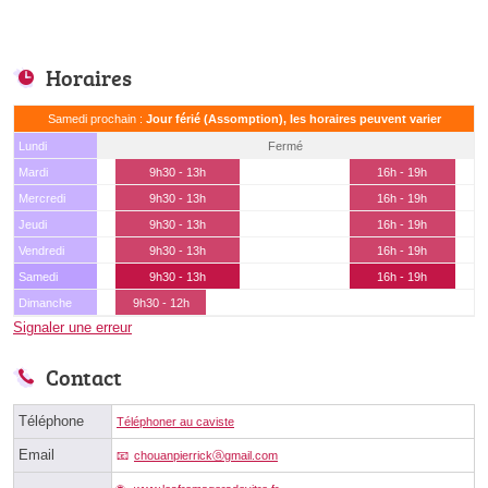
Horaires
Samedi prochain :
Jour férié (Assomption), les horaires peuvent varier
Lundi
Fermé
Mardi
9h30 - 13h
16h - 19h
Mercredi
9h30 - 13h
16h - 19h
Jeudi
9h30 - 13h
16h - 19h
Vendredi
9h30 - 13h
16h - 19h
Samedi
9h30 - 13h
16h - 19h
Dimanche
9h30 - 12h
Signaler une erreur
Contact
Téléphone
Téléphoner au caviste
Email
chouanpierrickⓐgmail.com