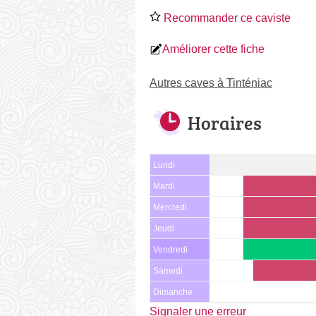
Recommander ce caviste
Améliorer cette fiche
Autres caves à Tinténiac
Horaires
Lundi
Mardi
Mercredi
Jeudi
Vendredi
Samedi
Dimanche
Signaler une erreur