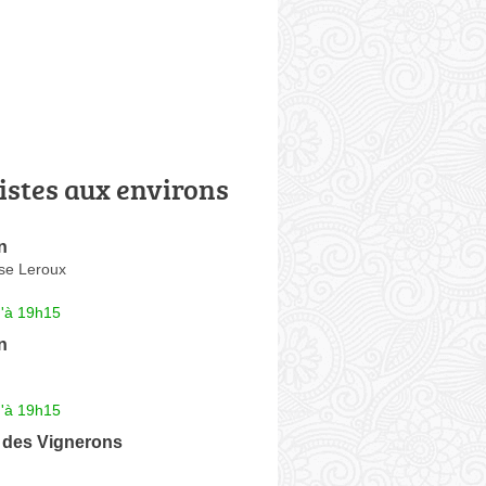
istes aux environs
n
se Leroux
u'à 19h15
n
u'à 19h15
 des Vignerons