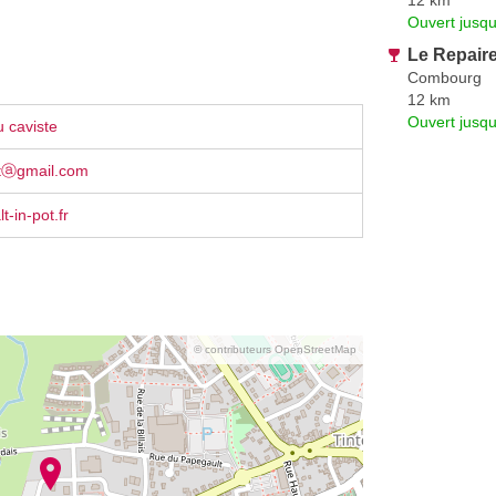
Ouvert jusqu
Le Repair
Combourg
12 km
Ouvert jusqu
 caviste
otⓐgmail.com
t-in-pot.fr
© contributeurs OpenStreetMap