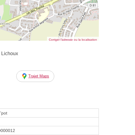
Corriger l’adresse ou la localisation
 Lichoux
Trajet Maps
'pot
9000012