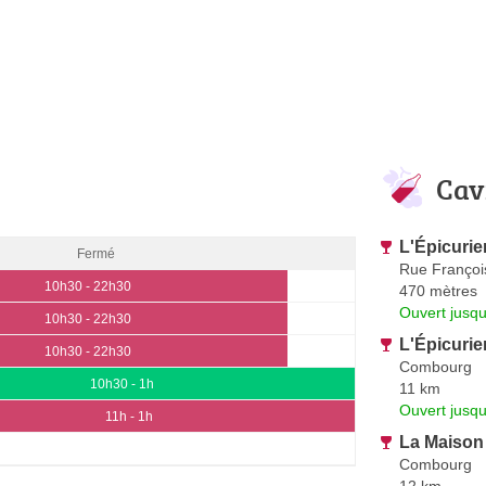
Cav
L'Épicurie
Fermé
Rue Françoi
10h30 - 22h30
470 mètres
Ouvert jusq
10h30 - 22h30
L'Épicurie
10h30 - 22h30
Combourg
10h30 - 1h
11 km
Ouvert jusq
11h - 1h
La Maison
Combourg
12 km