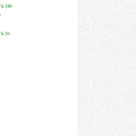
'à 19h
e
'à 1h