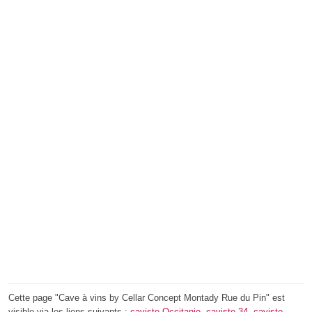
Cette page "Cave à vins by Cellar Concept Montady Rue du Pin" est
visible via les liens suivants :
caviste Occitanie
,
caviste 34
,
caviste