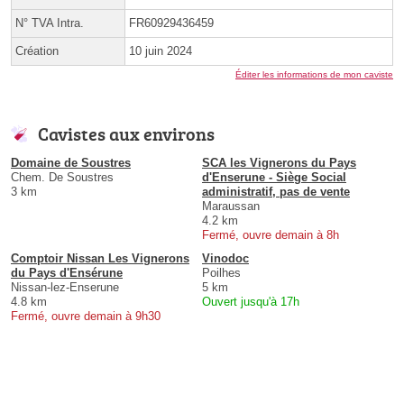
N° TVA Intra.
FR60929436459
Création
10 juin 2024
Éditer les informations de mon caviste
Cavistes aux environs
Domaine de Soustres
SCA les Vignerons du Pays
Chem. De Soustres
d'Enserune - Siège Social
3 km
administratif, pas de vente
Maraussan
4.2 km
Fermé, ouvre demain à 8h
Comptoir Nissan Les Vignerons
Vinodoc
du Pays d'Ensérune
Poilhes
Nissan-lez-Enserune
5 km
4.8 km
Ouvert jusqu'à 17h
Fermé, ouvre demain à 9h30