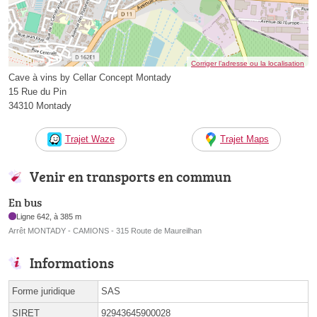
Corriger l’adresse ou la localisation
Cave à vins by Cellar Concept Montady
15 Rue du Pin
34310 Montady
Trajet Waze
Trajet Maps
Venir en transports en commun
En bus
Ligne 642, à 385 m
Arrêt MONTADY - CAMIONS - 315 Route de Maureilhan
Informations
Forme juridique
SAS
SIRET
92943645900028