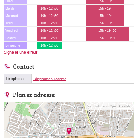
Lundi
15h - 19h
Mardi
10h - 12h30
15h - 19h
Mercredi
10h - 12h30
15h - 19h
Jeudi
10h - 12h30
15h - 19h
Vendredi
10h - 12h30
15h - 19h30
Samedi
10h - 12h30
15h - 19h30
Dimanche
10h - 12h30
Signaler une erreur
Contact
Téléphone
Téléphoner au caviste
Plan et adresse
© contributeurs OpenStreetMap