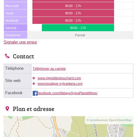
Mercredi
8h30 - 17h
Jeudi
8h30 - 17h
Vendredi
8h30 - 17h
Samedi
9h30 - 17h
Dimanche
Fermé
Signaler une erreur
Contact
Téléphone
Téléphoner au caviste
www.vignoblesbouchard.com
Site web
www.boutique-sylvaplana.com
Facebook
facebook.com/AbbayeSylvaPlanaWines/
Plan et adresse
© contributeurs OpenStreetMap