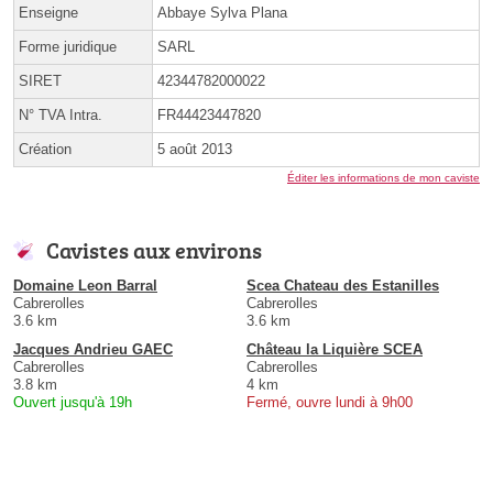
Enseigne
Abbaye Sylva Plana
Forme juridique
SARL
SIRET
42344782000022
N° TVA Intra.
FR44423447820
Création
5 août 2013
Éditer les informations de mon caviste
Cavistes aux environs
Domaine Leon Barral
Scea Chateau des Estanilles
Cabrerolles
Cabrerolles
3.6 km
3.6 km
Jacques Andrieu GAEC
Château la Liquière SCEA
Cabrerolles
Cabrerolles
3.8 km
4 km
Ouvert jusqu'à 19h
Fermé, ouvre lundi à 9h00