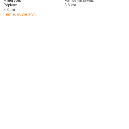
Minervois
Félines-Minervois
Pépieux
3.8 km
3.8 km
Fermé, ouvre à 9h