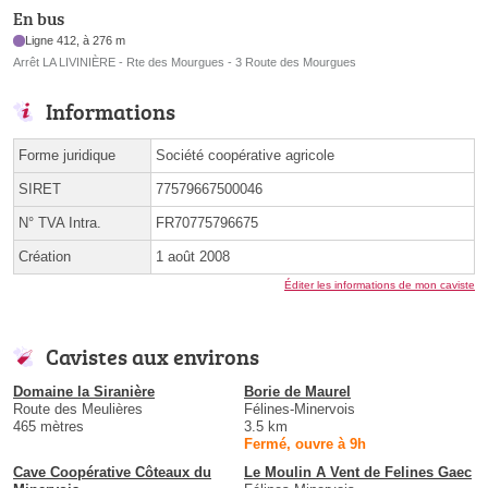
En bus
Ligne 412, à 276 m
Arrêt LA LIVINIÈRE - Rte des Mourgues - 3 Route des Mourgues
Informations
Forme juridique
Société coopérative agricole
SIRET
77579667500046
N° TVA Intra.
FR70775796675
Création
1 août 2008
Éditer les informations de mon caviste
Cavistes aux environs
Domaine la Siranière
Borie de Maurel
Route des Meulières
Félines-Minervois
465 mètres
3.5 km
Fermé, ouvre à 9h
Cave Coopérative Côteaux du
Le Moulin A Vent de Felines Gaec