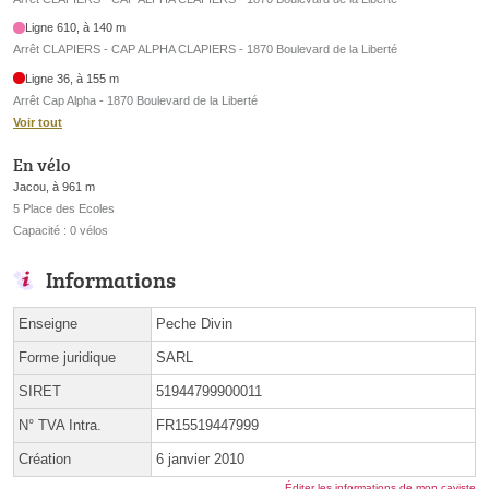
Ligne 610, à 140 m
Arrêt CLAPIERS - CAP ALPHA CLAPIERS - 1870 Boulevard de la Liberté
Ligne 36, à 155 m
Arrêt Cap Alpha - 1870 Boulevard de la Liberté
Voir tout
En vélo
Jacou, à 961 m
5 Place des Ecoles
Capacité : 0 vélos
Informations
Enseigne
Peche Divin
Forme juridique
SARL
SIRET
51944799900011
N° TVA Intra.
FR15519447999
Création
6 janvier 2010
Éditer les informations de mon caviste