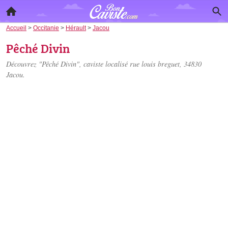
Accueil
>
Occitanie
>
Hérault
>
Jacou
Pêché Divin
Découvrez "Pêché Divin", caviste localisé
rue louis breguet
, 34830
Jacou.