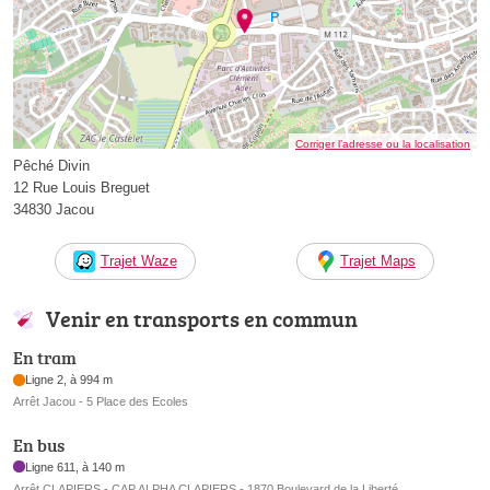
Corriger l’adresse ou la localisation
Pêché Divin
12 Rue Louis Breguet
34830 Jacou
Trajet Waze
Trajet Maps
Venir en transports en commun
En tram
Ligne 2, à 994 m
Arrêt Jacou - 5 Place des Ecoles
En bus
Ligne 611, à 140 m
Arrêt CLAPIERS - CAP ALPHA CLAPIERS - 1870 Boulevard de la Liberté