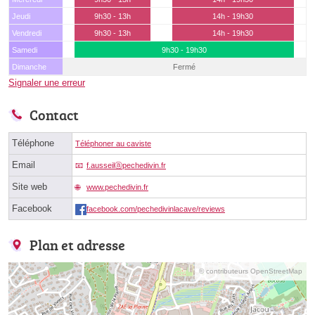
Jeudi
9h30 - 13h
14h - 19h30
Vendredi
9h30 - 13h
14h - 19h30
Samedi
9h30 - 19h30
Dimanche
Fermé
Signaler une erreur
Contact
Téléphone
Téléphoner au caviste
Email
f.ausseilⓐpechedivin.fr
Site web
www.pechedivin.fr
Facebook
facebook.com/pechedivinlacave/reviews
Plan et adresse
© contributeurs OpenStreetMap