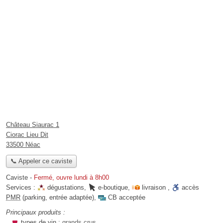
Château Siaurac 1
Ciorac Lieu Dit
33500 Néac
📞 Appeler ce caviste
Caviste
-
Fermé, ouvre lundi à 8h00
Services :
dégustations
,
e-boutique
,
livraison
,
accès
PMR
(parking, entrée adaptée)
,
CB acceptée
Principaux produits :
types de vin :
grands crus