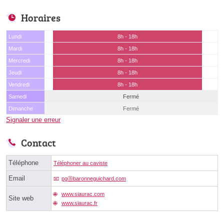
Horaires
Lundi
8h - 18h
Mardi
8h - 18h
Mercredi
8h - 18h
Jeudi
8h - 18h
Vendredi
8h - 18h
Samedi
Fermé
Dimanche
Fermé
Signaler une erreur
Contact
Téléphone
Téléphoner au caviste
Email
pgⓐbaronneguichard.com
www.siaurac.com
Site web
www.siaurac.fr