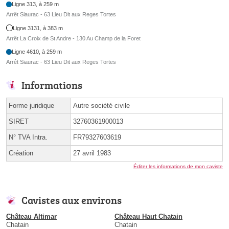
Ligne 313, à 259 m
Arrêt Siaurac - 63 Lieu Dit aux Reges Tortes
Ligne 3131, à 383 m
Arrêt La Croix de St Andre - 130 Au Champ de la Foret
Ligne 4610, à 259 m
Arrêt Siaurac - 63 Lieu Dit aux Reges Tortes
Informations
Forme juridique
Autre société civile
SIRET
32760361900013
N° TVA Intra.
FR79327603619
Création
27 avril 1983
Éditer les informations de mon caviste
Cavistes aux environs
Château Altimar
Château Haut Chatain
Chatain
Chatain