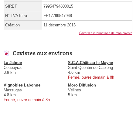
SIRET
79954794800015
N° TVA Intra.
FR17799547948
Création
11 décembre 2013
Éditer les informations de mon caviste
Cavistes aux environs
La Jalgue
S.C.A.Château le Mayne
Coubeyrac
Saint-Quentin-de-Caplong
3.9 km
4.6 km
Fermé, ouvre demain à 8h
Vignobles Labonne
Moro Diffusion
Massugas
Vélines
4.8 km
5 km
Fermé, ouvre demain à 8h