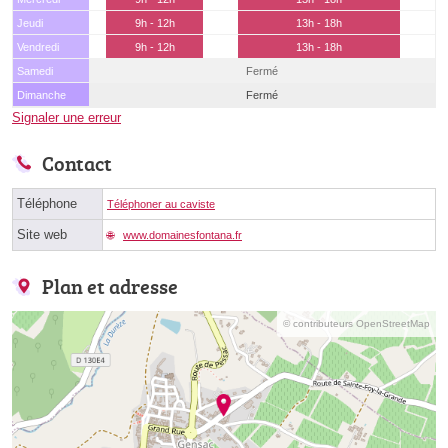
Jeudi
9h - 12h
13h - 18h
Vendredi
9h - 12h
13h - 18h
Samedi
Fermé
Dimanche
Fermé
Signaler une erreur
Contact
Téléphone
Téléphoner au caviste
Site web
www.domainesfontana.fr
Plan et adresse
© contributeurs OpenStreetMap