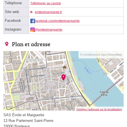
Téléphone
Téléphoner au caviste
Site web
emileetmarguerite.fr
Facebook
facebook.com/emileetmarguerite
Instagram
@emileetmarguerite
Plan et adresse
© contributeurs OpenStreetMap
Corriger l’adresse ou la localisation
SAS Émile et Marguerite
13 Rue Parlement Saint-Pierre
33000 Bordeaux