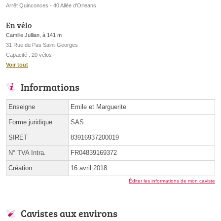
Arrêt Quinconces - 40 Allée d'Orleans
En vélo
Camille Jullian, à 141 m
31 Rue du Pas Saint-Georges
Capacité : 20 vélos
Voir tout
Informations
Enseigne
Emile et Marguerite
Forme juridique
SAS
SIRET
83916937200019
N° TVA Intra.
FR04839169372
Création
16 avril 2018
Éditer les informations de mon caviste
Cavistes aux environs