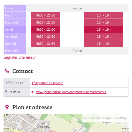
Lundi
Fermé
Mardi
9h30 - 12h30
15h - 19h
Mercredi
9h30 - 12h30
15h - 19h
Jeudi
9h30 - 12h30
15h - 19h
Vendredi
9h30 - 12h30
15h - 19h
Samedi
9h30 - 12h30
15h - 19h
Dimanche
Fermé
Signaler une erreur
Contact
Téléphone
Téléphoner au caviste
Site web
www.jachetealisle.com/commerce/lacavedelatour
Plan et adresse
© contributeurs OpenStreetMap