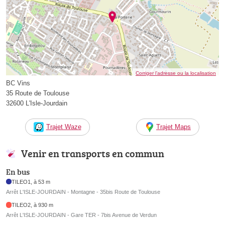
Corriger l’adresse ou la localisation
BC Vins
35 Route de Toulouse
32600 L'Isle-Jourdain
Trajet Waze
Trajet Maps
Venir en transports en commun
En bus
TILEO1, à 53 m
Arrêt L'ISLE-JOURDAIN - Montagne - 35bis Route de Toulouse
TILEO2, à 930 m
Arrêt L'ISLE-JOURDAIN - Gare TER - 7bis Avenue de Verdun