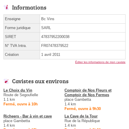
Informations
Enseigne
Bc Vins
Forme juridique
SARL
SIRET
47837952200038
N° TVA Intra.
FR07478379522
Création
1 avril 2011
Éditer les informations de mon caviste
Cavistes aux environs
Le Choix du Vin
Comptoir de Nos Fleurs et
Route de Segoufielle
Comptoir de Nos Fermes
1.1 km
place Gambetta
Fermé, ouvre à 10h
1.4 km
Fermé, ouvre à 9h30
Richeers - Bar à vin et cave
La Cave de la Tour
place Gambetta
Rue de la République
1.4 km
1.4 km