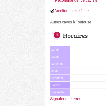
Recommander ce caviste
Améliorer cette fiche
Autres caves à Toulouse
Horaires
Lundi
Mardi
Mercredi
Jeudi
Vendredi
Samedi
Dimanche
Signaler une erreur