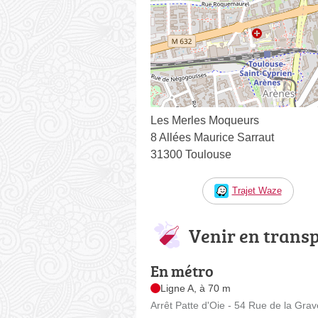
Les Merles Moqueurs
8 Allées Maurice Sarraut
31300 Toulouse
Trajet Waze
Venir en trans
En métro
Ligne A, à 70 m
Arrêt Patte d'Oie - 54 Rue de la Grav