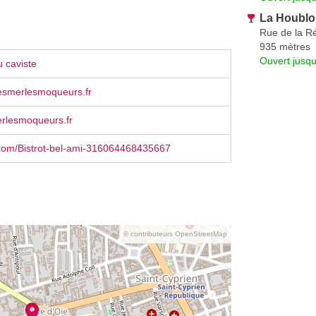
La Houblo
Rue de la R
935 mètres
Ouvert jusqu
 caviste
esmerlesmoqueurs.fr
rlesmoqueurs.fr
com/Bistrot-bel-ami-316064468435667
© contributeurs OpenStreetMap