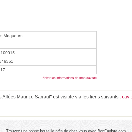
es Moqueurs
5100015
846351
017
Éditer les informations de mon caviste
llées Maurice Sarraut" est visible via les liens suivants :
cavi
Trouvez une bonne bouteille près de chez vous avec BonCaviste.com