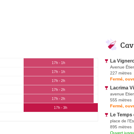
Cav
La Vigner
17h - 1h
Avenue Étien
17h - 1h
227 mètres
Fermé, ouv
17h - 2h
Lacrima Vi
17h - 2h
avenue Etien
17h - 2h
555 mètres
Fermé, ouv
17h - 3h
Le Temps
place de l'E
895 mètres
Ouvert jusqu