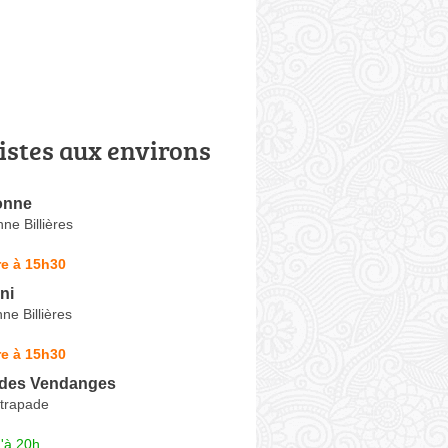
istes aux environs
onne
ne Billières
re à 15h30
ni
ne Billières
re à 15h30
 des Vendanges
strapade
'à 20h