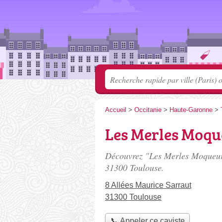
Accueil
>
Occitanie
>
Haute-Garonne
>
Les Merles Moqu
Découvrez "Les Merles Moqueurs
31300 Toulouse.
8 Allées Maurice Sarraut
31300 Toulouse
📞 Appeler ce caviste