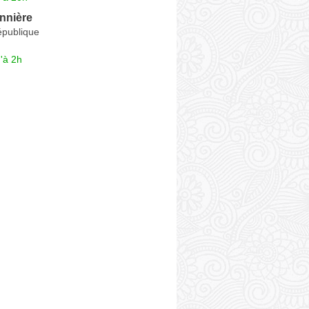
nnière
épublique
'à 2h