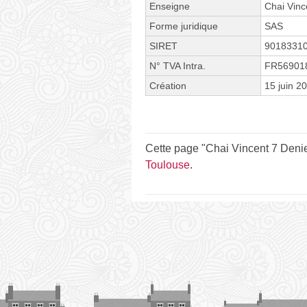
Enseigne
Chai Vinc
Forme juridique
SAS
SIRET
9018331
N° TVA Intra.
FR56901
Création
15 juin 2
Cette page "Chai Vincent 7 Denier
Toulouse
.