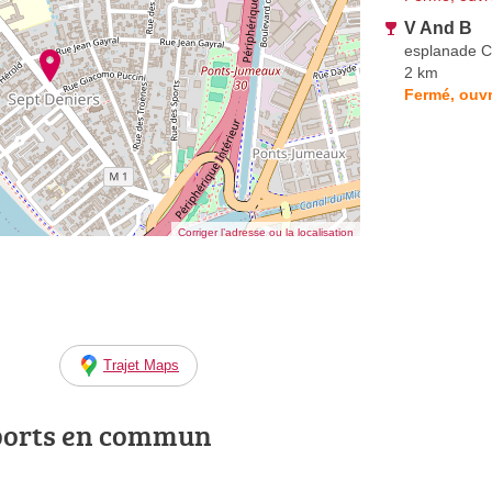
V And B
esplanade C
2 km
Fermé, ouvr
Corriger l’adresse ou la localisation
Trajet Maps
ports en commun