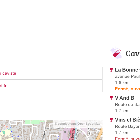
Cav
La Bonne
 caviste
avenue Paul
1.6 km
t.fr
Fermé, ouvr
V And B
Route de B
1.7 km
Vins et Bi
© contributeurs OpenStreetMap
Route Bayo
1.7 km
Fermé, ouvr