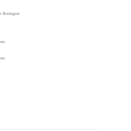
e Bretagne
nac
nac