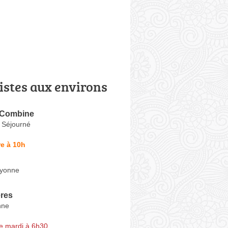
istes aux environs
 Combine
 Séjourné
e à 10h
ayonne
ères
nne
e mardi à 6h30