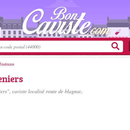
Toulouse
eniers
rs", caviste localisé
route de blagnac
,