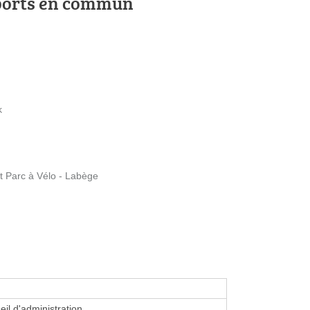
ports en commun
k
t Parc à Vélo - Labège
eil d'administration