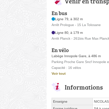
Venir en trans
En bus
Ligne 79, à 302 m
Arrêt Prologue - 15 La Tolosane
Ligne 80, à 179 m
Arrêt Planck - 261bis Rue Max Planc
En vélo
Labège Innopole Gare, à 486 m
Parking Proche Gare Sncf Innopole e
Capacité : 16 vélos
Voir tout
Informations
Enseigne
NICOLAS
Forme juridique
SA à cons