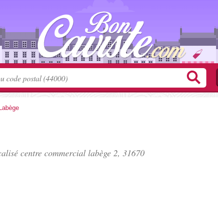
Labège
calisé
centre commercial labège 2
, 31670