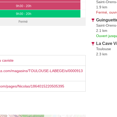
Saint-Orens
9h30 - 20h
1.9 km
Fermé, ouvr
9h30 - 20h
Guinguette
Fermé
Saint-Orens
2.1 km
Ouvert jusqu
La Cave V
Toulouse
2.3 km
 caviste
las.com/magasins/TOULOUSE-LABEGE/s/0000913
com/pages/Nicolas/1864015220505395