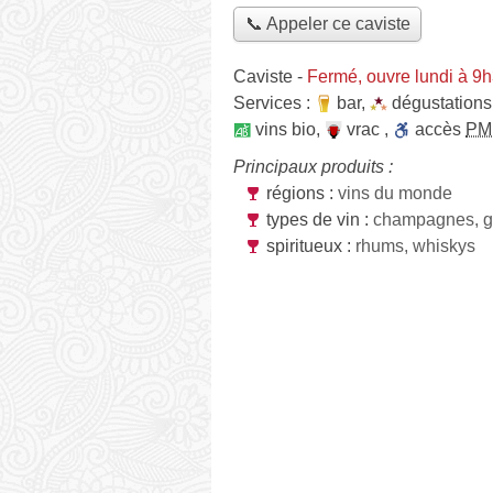
📞 Appeler ce caviste
Caviste
-
Fermé, ouvre lundi à 9
Services :
bar
,
dégustations
vins bio
,
vrac
,
accès
PM
Principaux produits :
régions :
vins du monde
types de vin :
champagnes, g
spiritueux :
rhums, whiskys