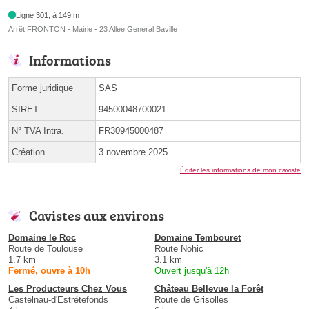
Ligne 301, à 149 m
Arrêt FRONTON - Mairie - 23 Allee General Baville
Informations
Forme juridique
SAS
SIRET
94500048700021
N° TVA Intra.
FR30945000487
Création
3 novembre 2025
Éditer les informations de mon caviste
Cavistes aux environs
Domaine le Roc
Domaine Tembouret
Route de Toulouse
Route Nohic
1.7 km
3.1 km
Fermé, ouvre à 10h
Ouvert jusqu'à 12h
Les Producteurs Chez Vous
Château Bellevue la Forêt
Castelnau-d'Estrétefonds
Route de Grisolles