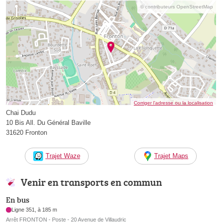
© contributeurs OpenStreetMap
Corriger l’adresse ou la localisation
Chai Dudu
10 Bis All. Du Général Baville
31620 Fronton
Trajet Waze
Trajet Maps
Venir en transports en commun
En bus
Ligne 351, à 185 m
Arrêt FRONTON - Poste - 20 Avenue de Villaudric