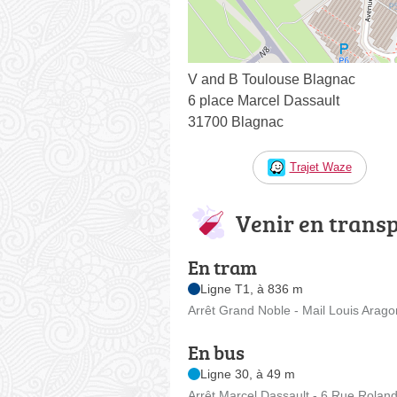
V and B Toulouse Blagnac
6 place Marcel Dassault
31700 Blagnac
Trajet Waze
Venir en trans
En tram
Ligne T1, à 836 m
Arrêt Grand Noble - Mail Louis Arago
En bus
Ligne 30, à 49 m
Arrêt Marcel Dassault - 6 Rue Rolan