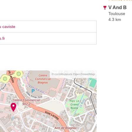
V And B
Toulouse
4.3 km
 caviste
.fr
© contributeurs OpenStreetMap