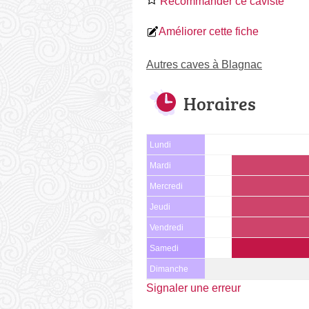
Recommander ce caviste
Améliorer cette fiche
Autres caves à Blagnac
Horaires
Lundi
Mardi
Mercredi
Jeudi
Vendredi
Samedi
Dimanche
Signaler une erreur