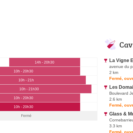
Cav
La Vigne E
14h - 20h30
avenue du p
10h - 20h30
2 km
Fermé, ouvr
10h - 21h
Les Domai
10h - 21h30
Boulevard J
10h - 20h30
2.6 km
Fermé, ouvr
10h - 20h30
Glass & M
Fermé
Cornebarrie
3.3 km
Fermé, ouvr