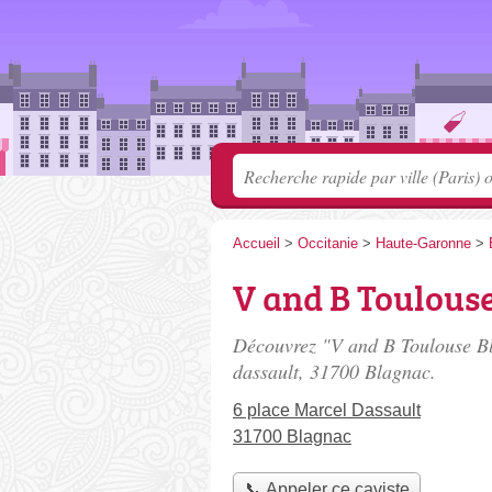
Accueil
>
Occitanie
>
Haute-Garonne
>
V and B Toulous
Découvrez "V and B Toulouse Bl
dassault
, 31700 Blagnac.
6 place Marcel Dassault
31700 Blagnac
📞 Appeler ce caviste