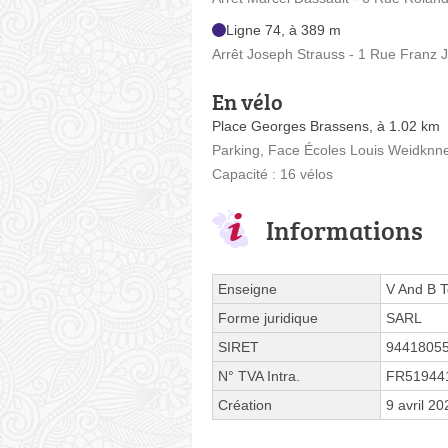
Ligne 74, à 389 m
Arrêt Joseph Strauss - 1 Rue Franz 
En vélo
Place Georges Brassens, à 1.02 km
Parking, Face Écoles Louis Weidknne
Capacité : 16 vélos
Informations
Enseigne
V And B 
Forme juridique
SARL
SIRET
9441805
N° TVA Intra.
FR51944
Création
9 avril 20