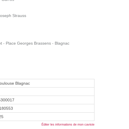
Joseph Strauss
t - Place Georges Brassens - Blagnac
Toulouse Blagnac
5300017
180553
25
Éditer les informations de mon caviste