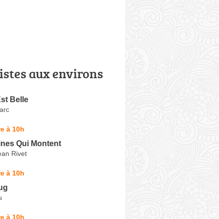
istes aux environs
st Belle
arc
e à 10h
nes Qui Montent
ean Rivet
e à 10h
ug
u
e à 10h