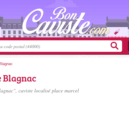
Blagnac
e Blagnac
agnac", caviste localisé
place marcel