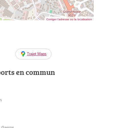
Corriger l’adresse ou la localisation
Trajet Maps
ports en commun
n
d Garros