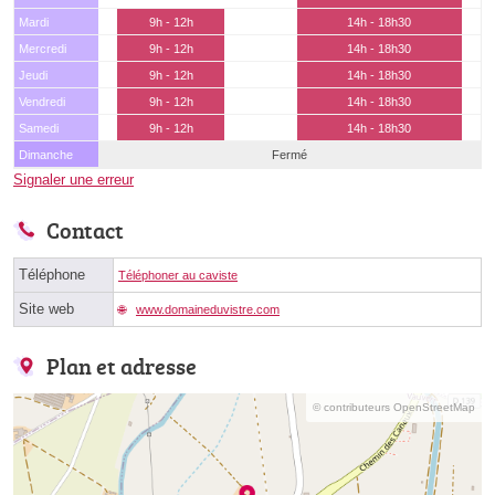
Mardi
9h - 12h
14h - 18h30
Mercredi
9h - 12h
14h - 18h30
Jeudi
9h - 12h
14h - 18h30
Vendredi
9h - 12h
14h - 18h30
Samedi
9h - 12h
14h - 18h30
Dimanche
Fermé
Signaler une erreur
Contact
Téléphone
Téléphoner au caviste
Site web
www.domaineduvistre.com
Plan et adresse
© contributeurs OpenStreetMap