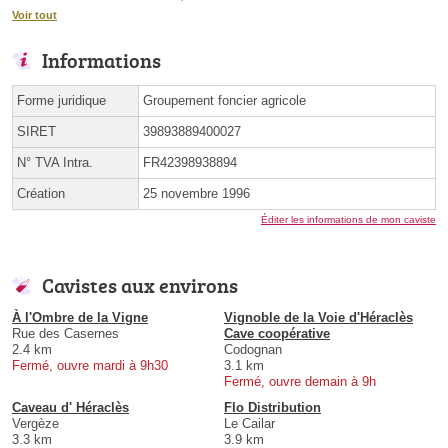
Voir tout
Informations
Forme juridique
Groupement foncier agricole
SIRET
39893889400027
N° TVA Intra.
FR42398938894
Création
25 novembre 1996
Éditer les informations de mon caviste
Cavistes aux environs
À l'Ombre de la Vigne
Vignoble de la Voie d'Héraclès
Rue des Casernes
Cave coopérative
2.4 km
Codognan
Fermé, ouvre mardi à 9h30
3.1 km
Fermé, ouvre demain à 9h
Caveau d' Héraclès
Flo Distribution
Vergèze
Le Cailar
3.3 km
3.9 km