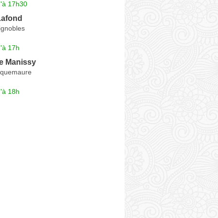
u'à 17h30
Lafond
ignobles
'à 17h
e Manissy
oquemaure
'à 18h