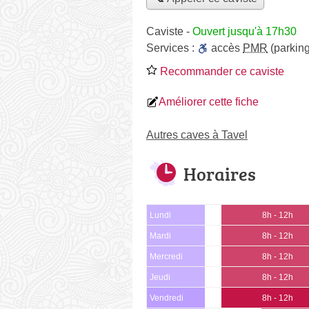
Caviste
-
Ouvert jusqu'à 17h30
Services :
accès
PMR
(parking
Recommander ce caviste
Améliorer cette fiche
Autres caves à Tavel
Horaires
Lundi
8h - 12h
Mardi
8h - 12h
Mercredi
8h - 12h
Jeudi
8h - 12h
Vendredi
8h - 12h