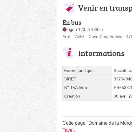
Venir en trans
En bus
Ligne 123, à 188 m
Arrêt TAVEL - Cave Coopérative - 4
Informations
Forme juridique
Société ci
SIRET
3379494
N° TVA Intra.
FR65337
Création
30 avril 
Cette page "Domaine de la Mordoré
Tavel
.