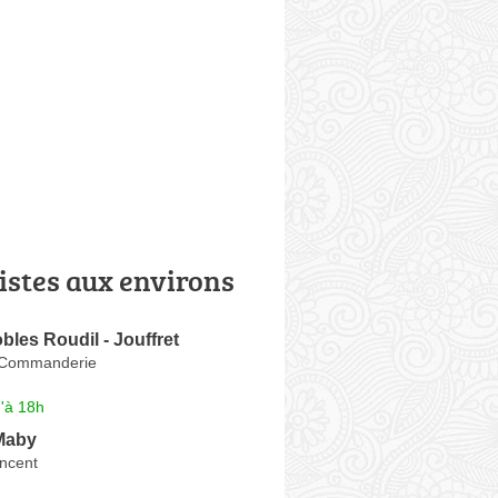
istes aux environs
les Roudil - Jouffret
 Commanderie
'à 18h
Maby
incent