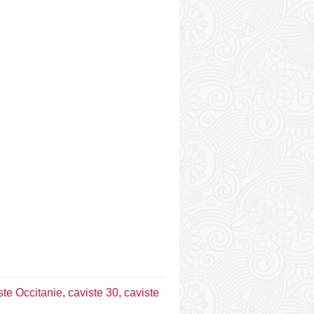
ste Occitanie
,
caviste 30
,
caviste