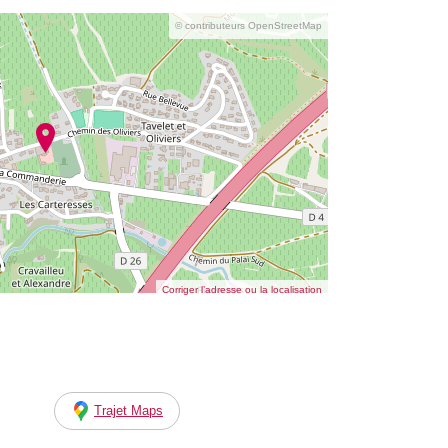
© contributeurs OpenStreetMap
Corriger l’adresse ou la localisation
Trajet Maps