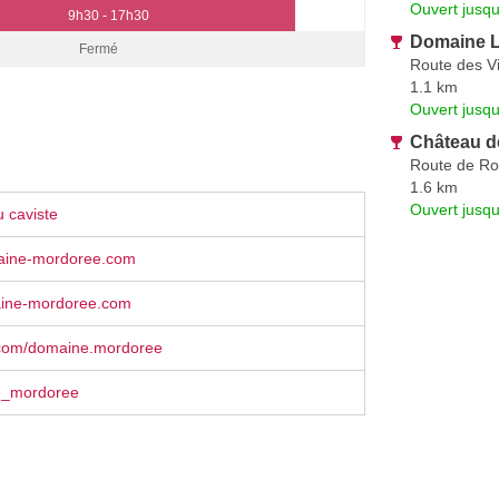
Ouvert jusq
9h30 - 17h30
Domaine 
Fermé
Route des V
1.1 km
Ouvert jusqu
Château d
Route de R
1.6 km
Ouvert jusqu
 caviste
aine-mordoree.com
ine-mordoree.com
com/domaine.mordoree
_mordoree