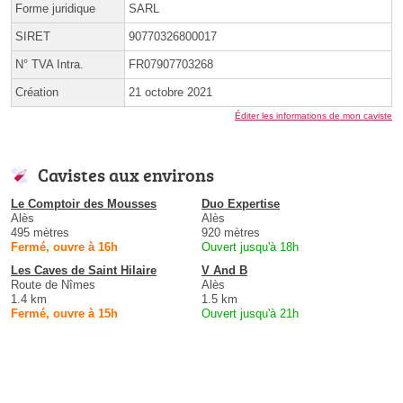
Forme juridique
SARL
SIRET
90770326800017
N° TVA Intra.
FR07907703268
Création
21 octobre 2021
Éditer les informations de mon caviste
Cavistes aux environs
Le Comptoir des Mousses
Duo Expertise
Alès
Alès
495 mètres
920 mètres
Fermé, ouvre à 16h
Ouvert jusqu'à 18h
Les Caves de Saint Hilaire
V And B
Route de Nîmes
Alès
1.4 km
1.5 km
Fermé, ouvre à 15h
Ouvert jusqu'à 21h