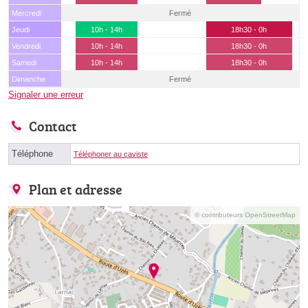
Mercredi
Fermé
Jeudi
10h - 14h
18h30 - 0h
Vendredi
10h - 14h
18h30 - 0h
Samedi
10h - 14h
18h30 - 0h
Dimanche
Fermé
Signaler une erreur
Contact
Téléphone
Téléphoner au caviste
Plan et adresse
© contributeurs OpenStreetMap