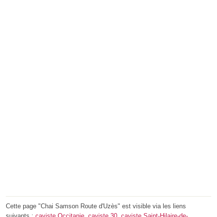
Cette page "Chai Samson Route d'Uzès" est visible via les liens
suivants :
caviste Occitanie
,
caviste 30
,
caviste Saint-Hilaire-de-