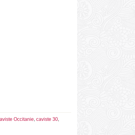
aviste Occitanie
,
caviste 30
,