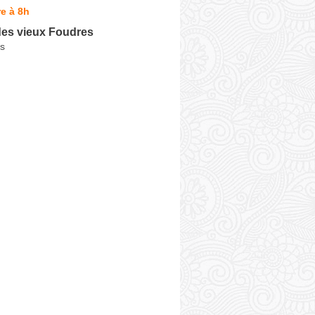
e à 8h
es vieux Foudres
s