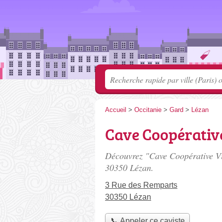
Accueil
>
Occitanie
>
Gard
>
Lézan
Cave Coopérativ
Découvrez "Cave Coopérative Vi
30350 Lézan.
3 Rue des Remparts
30350 Lézan
📞 Appeler ce caviste