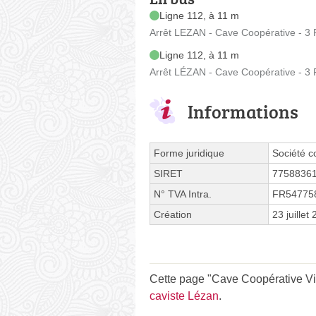
Ligne 112, à 11 m
Arrêt LEZAN - Cave Coopérative - 3
Ligne 112, à 11 m
Arrêt LÉZAN - Cave Coopérative - 3
Informations
Forme juridique
Société c
SIRET
7758836
N° TVA Intra.
FR54775
Création
23 juillet
Cette page "Cave Coopérative Vig
caviste Lézan
.