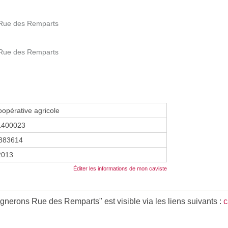
 Rue des Remparts
 Rue des Remparts
oopérative agricole
1400023
883614
 2013
Éditer les informations de mon caviste
nerons Rue des Remparts" est visible via les liens suivants :
c