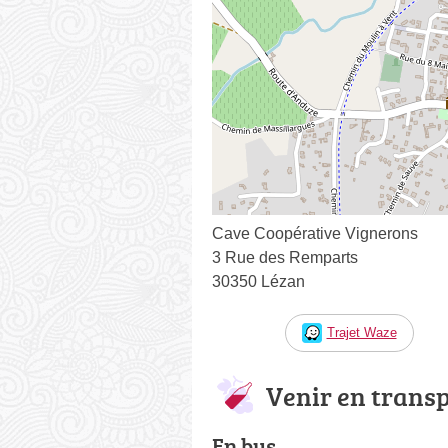
Cave Coopérative Vignerons
3 Rue des Remparts
30350 Lézan
Trajet Waze
Venir en trans
En bus