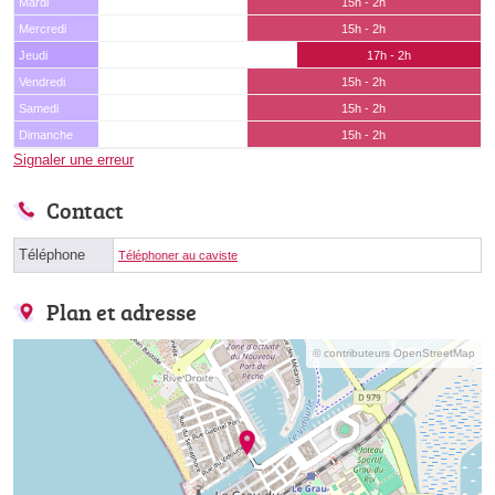
Mardi
15h - 2h
Mercredi
15h - 2h
Jeudi
17h - 2h
Vendredi
15h - 2h
Samedi
15h - 2h
Dimanche
15h - 2h
Signaler une erreur
Contact
Téléphone
Téléphoner au caviste
Plan et adresse
© contributeurs OpenStreetMap