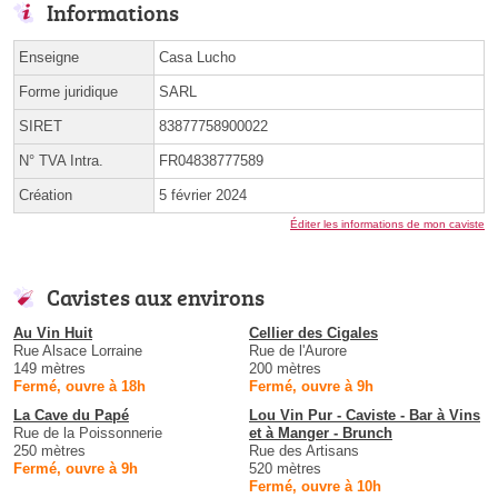
Informations
Enseigne
Casa Lucho
Forme juridique
SARL
SIRET
83877758900022
N° TVA Intra.
FR04838777589
Création
5 février 2024
Éditer les informations de mon caviste
Cavistes aux environs
Au Vin Huit
Cellier des Cigales
Rue Alsace Lorraine
Rue de l'Aurore
149 mètres
200 mètres
Fermé, ouvre à 18h
Fermé, ouvre à 9h
La Cave du Papé
Lou Vin Pur - Caviste - Bar à Vins
Rue de la Poissonnerie
et à Manger - Brunch
250 mètres
Rue des Artisans
Fermé, ouvre à 9h
520 mètres
Fermé, ouvre à 10h