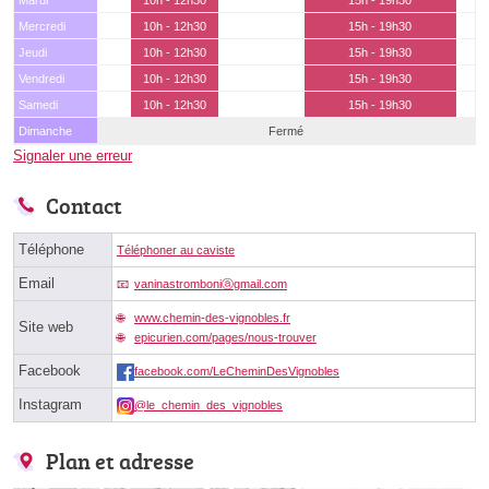
Mardi
10h - 12h30
15h - 19h30
Mercredi
10h - 12h30
15h - 19h30
Jeudi
10h - 12h30
15h - 19h30
Vendredi
10h - 12h30
15h - 19h30
Samedi
10h - 12h30
15h - 19h30
Dimanche
Fermé
Signaler une erreur
Contact
Téléphone
Téléphoner au caviste
Email
vaninastromboniⓐgmail.com
www.chemin-des-vignobles.fr
Site web
epicurien.com/pages/nous-trouver
Facebook
facebook.com/LeCheminDesVignobles
Instagram
@le_chemin_des_vignobles
Plan et adresse