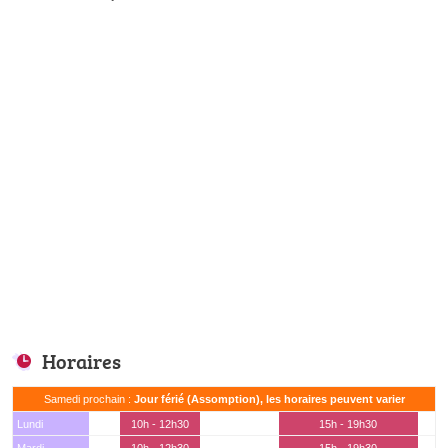
Horaires
Samedi prochain :
Jour férié (Assomption), les horaires peuvent varier
Lundi
10h - 12h30
15h - 19h30