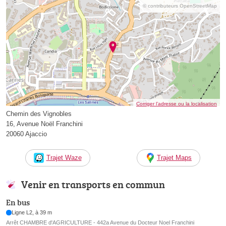
© contributeurs OpenStreetMap
Corriger l’adresse ou la localisation
Chemin des Vignobles
16, Avenue Noël Franchini
20060 Ajaccio
Trajet Waze
Trajet Maps
Venir en transports en commun
En bus
Ligne L2, à 39 m
Arrêt CHAMBRE d'AGRICULTURE - 442a Avenue du Docteur Noel Franchini