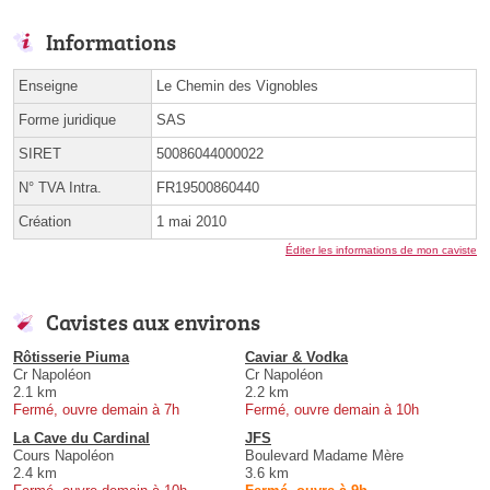
Informations
Enseigne
Le Chemin des Vignobles
Forme juridique
SAS
SIRET
50086044000022
N° TVA Intra.
FR19500860440
Création
1 mai 2010
Éditer les informations de mon caviste
Cavistes aux environs
Rôtisserie Piuma
Caviar & Vodka
Cr Napoléon
Cr Napoléon
2.1 km
2.2 km
Fermé, ouvre demain à 7h
Fermé, ouvre demain à 10h
La Cave du Cardinal
JFS
Cours Napoléon
Boulevard Madame Mère
2.4 km
3.6 km