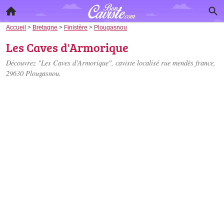
Accueil
>
Bretagne
>
Finistère
>
Plougasnou
Les Caves d'Armorique
Découvrez "Les Caves d'Armorique", caviste localisé
rue mendès france
,
29630 Plougasnou.