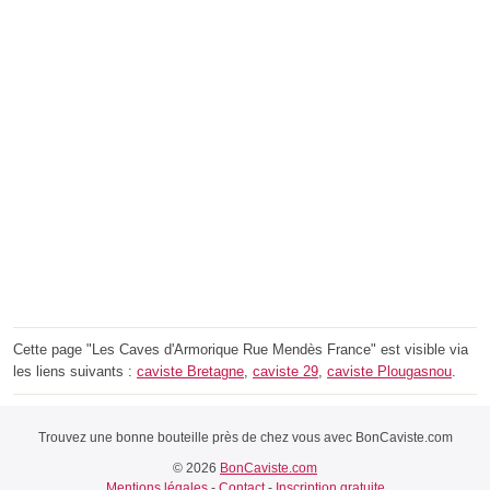
Cette page "Les Caves d'Armorique Rue Mendès France" est visible via
les liens suivants :
caviste Bretagne
,
caviste 29
,
caviste Plougasnou
.
Trouvez une bonne bouteille près de chez vous avec BonCaviste.com
© 2026
BonCaviste.com
Mentions légales
-
Contact
-
Inscription gratuite