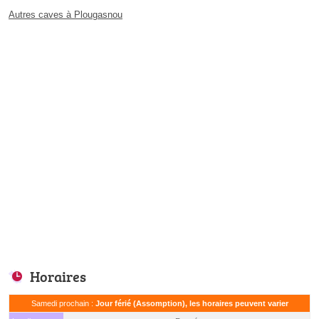
Autres caves à Plougasnou
Horaires
Samedi prochain :
Jour férié (Assomption), les horaires peuvent varier