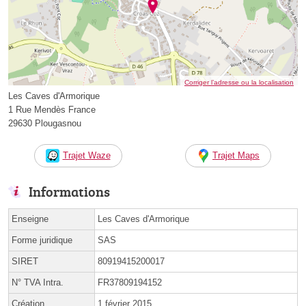
Corriger l’adresse ou la localisation
Les Caves d'Armorique
1 Rue Mendès France
29630 Plougasnou
Trajet Waze
Trajet Maps
Informations
Enseigne
Les Caves d'Armorique
Forme juridique
SAS
SIRET
80919415200017
N° TVA Intra.
FR37809194152
Création
1 février 2015