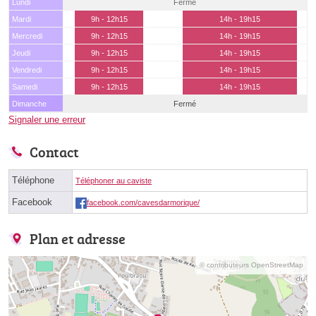
Lundi
Fermé
Mardi
9h - 12h15
14h - 19h15
Mercredi
9h - 12h15
14h - 19h15
Jeudi
9h - 12h15
14h - 19h15
Vendredi
9h - 12h15
14h - 19h15
Samedi
9h - 12h15
14h - 19h15
Dimanche
Fermé
Signaler une erreur
Contact
Téléphone
Téléphoner au caviste
Facebook
facebook.com/cavesdarmorique/
Plan et adresse
© contributeurs OpenStreetMap