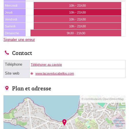
Mercredi
10h - 21h30
Jeudi
10h - 21h30
Vendredi
10h - 21h30
Samedi
10h - 21h30
Dimanche
9h30 - 21h30
Signaler une erreur
Contact
Téléphone
Téléphoner au caviste
Site web
www.lacaveducabellou.com
Plan et adresse
© contributeurs OpenStreetMap