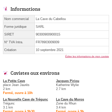
Informations
Nom commercial
La Cave du Cabellou
Forme juridique
SARL
SIRET
90300900900015
N° TVA Intra.
FR78903009009
Création
10 septembre 2021
Éditer les informations de mon caviste
Cavistes aux environs
La Petite Cave
Jacques Piriou
place Jean Jaurès
Katherine Wylie
2 km
2.7 km
Fermé, ouvre à 10h
La Nouvelle Cave de Trégunc
La Cave du Moros
Trégunc
Zone du Rhun
3.1 km
3.4 km
Fermé, ouvre à 9h30
Fermé, ouvre à 9h