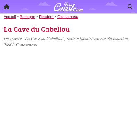
Accueil
>
Bretagne
>
Finistère
>
Concarneau
La Cave du Cabellou
Découvrez "La Cave du Cabellou", caviste localisé
avenue du cabellou
,
29900 Concarneau.