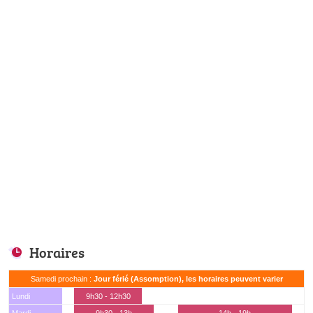
Horaires
Samedi prochain :
Jour férié (Assomption), les horaires peuvent varier
Lundi
9h30 - 12h30