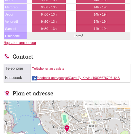
Mardi
9h30 - 13h
14h - 19h
Mercredi
9h30 - 13h
14h - 19h
Jeudi
9h30 - 13h
14h - 19h
Vendredi
9h30 - 13h
14h - 19h
Samedi
9h30 - 13h
14h - 19h
Dimanche
Fermé
Signaler une erreur
Contact
Téléphone
Téléphoner au caviste
Facebook
facebook.com/people/Cave-Ty-Kavist/100086767961643/
Plan et adresse
© contributeurs OpenStreetMap