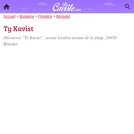
Accueil
>
Bretagne
>
Finistère
>
Bénodet
Ty Kavist
Découvrez "Ty Kavist", caviste localisé
avenue de la plage
, 29950
Bénodet.