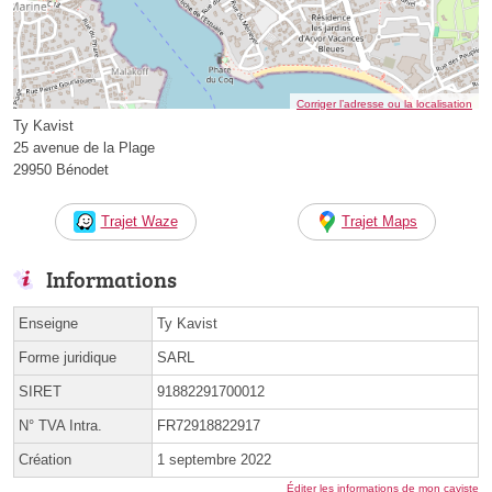
Corriger l’adresse ou la localisation
Ty Kavist
25 avenue de la Plage
29950 Bénodet
Trajet Waze
Trajet Maps
Informations
Enseigne
Ty Kavist
Forme juridique
SARL
SIRET
91882291700012
N° TVA Intra.
FR72918822917
Création
1 septembre 2022
Éditer les informations de mon caviste