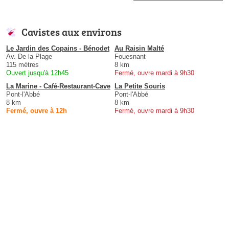
Cavistes aux environs
Le Jardin des Copains - Bénodet
Au Raisin Malté
Av. De la Plage
Fouesnant
115 mètres
8 km
Ouvert jusqu'à 12h45
Fermé, ouvre mardi à 9h30
La Marine - Café-Restaurant-Cave
La Petite Souris
Pont-l'Abbé
Pont-l'Abbé
8 km
8 km
Fermé, ouvre à 12h
Fermé, ouvre mardi à 9h30