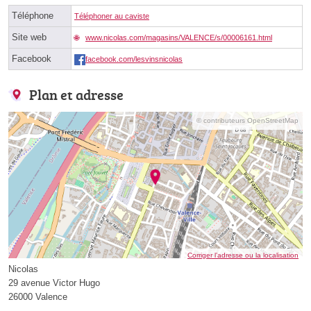
Téléphone
Téléphoner au caviste
Site web
www.nicolas.com/magasins/VALENCE/s/00006161.html
Facebook
facebook.com/lesvinsnicolas
Plan et adresse
© contributeurs OpenStreetMap
Corriger l’adresse ou la localisation
Nicolas
29 avenue Victor Hugo
26000 Valence