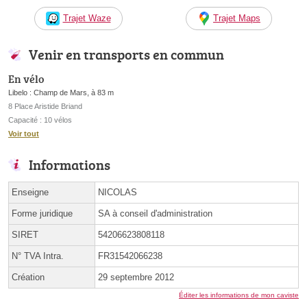
Trajet Waze
Trajet Maps
Venir en transports en commun
En vélo
Libelo : Champ de Mars, à 83 m
8 Place Aristide Briand
Capacité : 10 vélos
Voir tout
Informations
Enseigne
NICOLAS
Forme juridique
SA à conseil d'administration
SIRET
54206623808118
N° TVA Intra.
FR31542066238
Création
29 septembre 2012
Éditer les informations de mon caviste