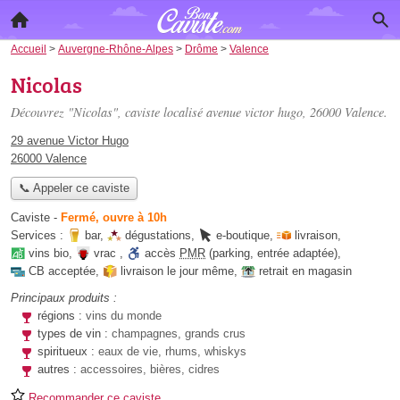
Accueil
>
Auvergne-Rhône-Alpes
>
Drôme
>
Valence
Nicolas
Découvrez "Nicolas", caviste localisé
avenue victor hugo
, 26000 Valence.
29 avenue Victor Hugo
26000 Valence
📞 Appeler ce caviste
Caviste
-
Fermé, ouvre à 10h
Services :
bar
,
dégustations
,
e-boutique
,
livraison
,
vins bio
,
vrac
,
accès
PMR
(parking, entrée adaptée)
,
CB acceptée
,
livraison le jour même
,
retrait en magasin
Principaux produits :
régions :
vins du monde
types de vin :
champagnes, grands crus
spiritueux :
eaux de vie, rhums, whiskys
autres :
accessoires, bières, cidres
Recommander ce caviste