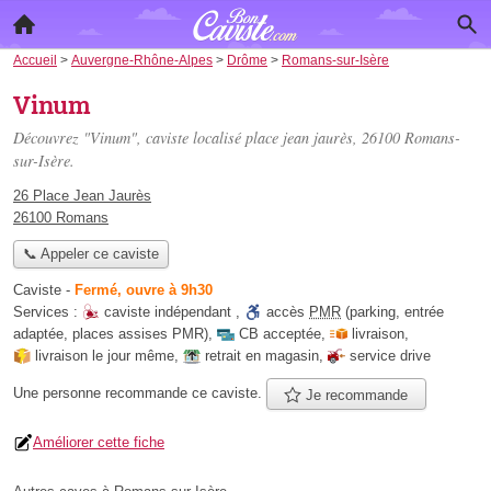
Accueil
>
Auvergne-Rhône-Alpes
>
Drôme
>
Romans-sur-Isère
Vinum
Découvrez "Vinum", caviste localisé
place jean jaurès
, 26100 Romans-
sur-Isère.
26 Place Jean Jaurès
26100 Romans
📞 Appeler ce caviste
Caviste
-
Fermé, ouvre à 9h30
Services :
caviste indépendant
,
accès
PMR
(parking, entrée
adaptée, places assises PMR)
,
CB acceptée
,
livraison
,
livraison le jour même
,
retrait en magasin
,
service drive
Une personne
recommande
ce caviste.
Je recommande
Améliorer cette fiche