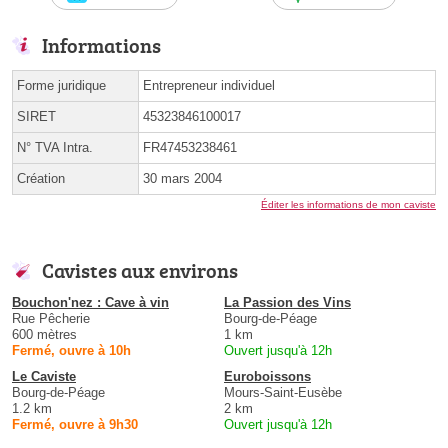
Informations
Forme juridique
Entrepreneur individuel
SIRET
45323846100017
N° TVA Intra.
FR47453238461
Création
30 mars 2004
Éditer les informations de mon caviste
Cavistes aux environs
Bouchon'nez : Cave à vin
La Passion des Vins
Rue Pêcherie
Bourg-de-Péage
600 mètres
1 km
Fermé, ouvre à 10h
Ouvert jusqu'à 12h
Le Caviste
Euroboissons
Bourg-de-Péage
Mours-Saint-Eusèbe
1.2 km
2 km
Fermé, ouvre à 9h30
Ouvert jusqu'à 12h