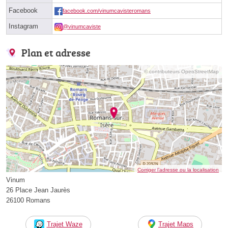
Facebook
facebook.com/vinumcavisteromans
Instagram
@vinumcaviste
Plan et adresse
© contributeurs OpenStreetMap
Corriger l’adresse ou la localisation
Vinum
26 Place Jean Jaurès
26100 Romans
Trajet Waze
Trajet Maps