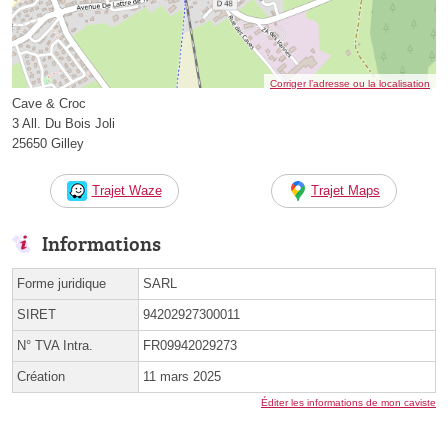
Corriger l’adresse ou la localisation
Cave & Croc
3 All. Du Bois Joli
25650 Gilley
Trajet Waze
Trajet Maps
Informations
Forme juridique
SARL
SIRET
94202927300011
N° TVA Intra.
FR09942029273
Création
11 mars 2025
Éditer les informations de mon caviste