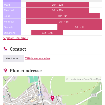
Mardi
10h - 22h
Mercredi
10h - 22h
Jeudi
10h - 0h
Vendredi
10h - 1h
Samedi
16h - 1h
Dimanche
11h - 17h
Signaler une erreur
Contact
Téléphone
Téléphoner au caviste
Plan et adresse
© contributeurs OpenStreetMap