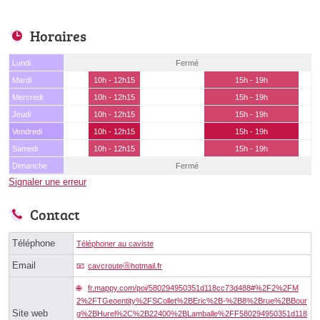
Horaires
Lundi
Fermé
Mardi
10h - 12h15
15h - 19h
Mercredi
10h - 12h15
15h - 19h
Jeudi
10h - 12h15
15h - 19h
Vendredi
10h - 12h15
15h - 19h
Samedi
10h - 12h15
15h - 19h
Dimanche
Fermé
Signaler une erreur
Contact
Téléphone
Téléphoner au caviste
Email
cavcrouteⓐhotmail.fr
fr.mappy.com/poi/580294950351d118cc73d488#%2F2%2FM
2%2FTGeoentity%2FSCollet%2BEric%2B-%2B8%2Brue%2BBour
Site web
g%2BHurel%2C%2B22400%2BLamballe%2FF580294950351d118