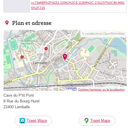
cc73d488%2FN151.12061%2C6.11309%2C-2.51237%2C48.4691
5%2FZ15
Plan et adresse
© contributeurs OpenStreetMap
Corriger l’adresse ou la localisation
Cave du P'tit Pont
8 Rue du Bourg Hurel
22400 Lamballe
Trajet Waze
Trajet Maps