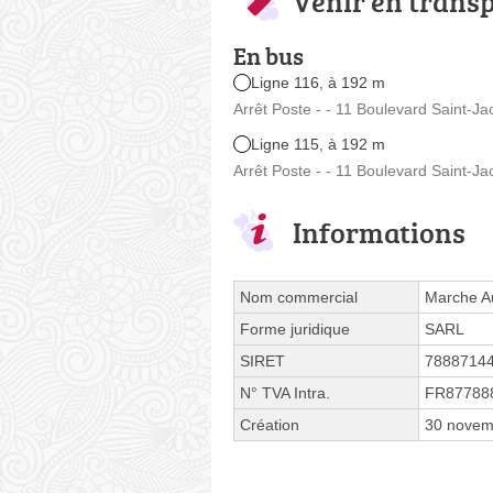
Venir en trans
En bus
Ligne 116, à 192 m
Arrêt Poste - - 11 Boulevard Saint-J
Ligne 115, à 192 m
Arrêt Poste - - 11 Boulevard Saint-J
Informations
Nom commercial
Marche A
Forme juridique
SARL
SIRET
7888714
N° TVA Intra.
FR87788
Création
30 novem