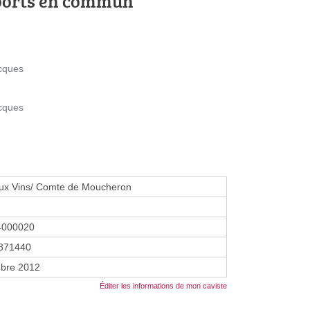
ports en commun
acques
acques
ux Vins/ Comte de Moucheron
4000020
871440
bre 2012
Éditer les informations de mon caviste