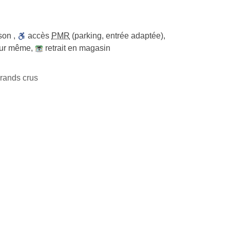
ison
,
accès
PMR
(parking, entrée adaptée)
,
jour même
,
retrait en magasin
rands crus