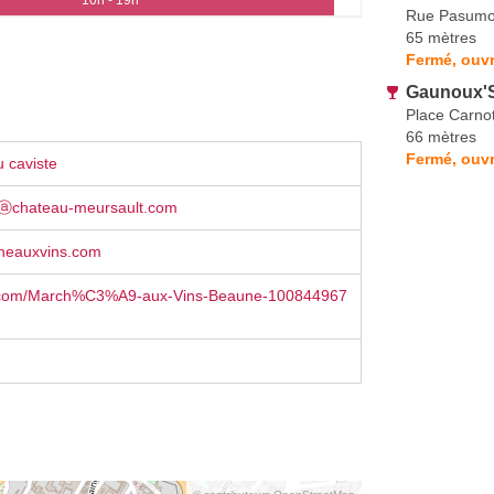
Rue Pasumo
65 mètres
Fermé, ouvr
Gaunoux'S
Place Carno
66 mètres
Fermé, ouvr
 caviste
ⓐchateau-meursault.com
heauxvins.com
.com/March%C3%A9-aux-Vins-Beaune-100844967