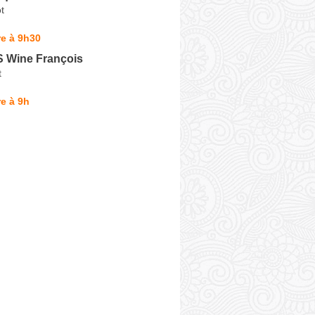
t
e à 9h30
 Wine François
t
e à 9h