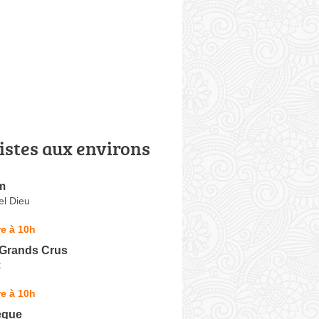
istes aux environs
m
el Dieu
e à 10h
 Grands Crus
t
e à 10h
èque