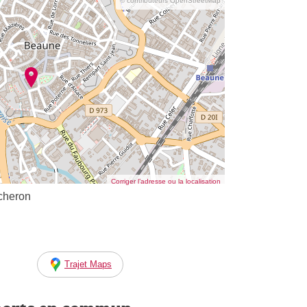
© contributeurs OpenStreetMap
Corriger l’adresse ou la localisation
cheron
Trajet Maps