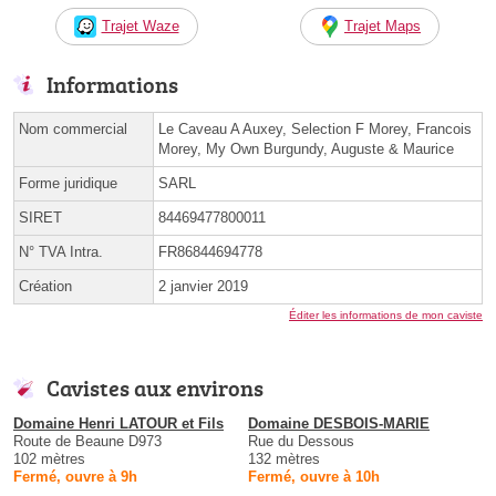
Trajet Waze
Trajet Maps
Informations
Nom commercial
Le Caveau A Auxey, Selection F Morey, Francois
Morey, My Own Burgundy, Auguste & Maurice
Forme juridique
SARL
SIRET
84469477800011
N° TVA Intra.
FR86844694778
Création
2 janvier 2019
Éditer les informations de mon caviste
Cavistes aux environs
Domaine Henri LATOUR et Fils
Domaine DESBOIS-MARIE
Route de Beaune D973
Rue du Dessous
102 mètres
132 mètres
Fermé, ouvre à 9h
Fermé, ouvre à 10h