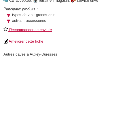
CB acceptée
,
retrait en magasin
,
service drive
Principaux produits :
types de vin :
grands crus
autres :
accessoires
Recommander ce caviste
Améliorer cette fiche
Autres caves à Auxey-Duresses