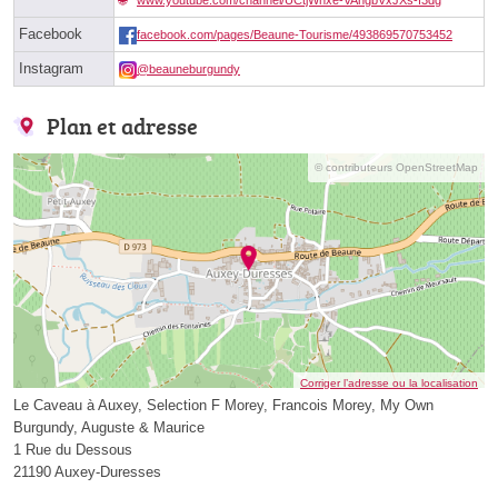
www.youtube.com/channel/UCtjWhxe-VAngbVxJXs-f3dg
Facebook
facebook.com/pages/Beaune-Tourisme/493869570753452
Instagram
@beauneburgundy
Plan et adresse
© contributeurs OpenStreetMap
Corriger l’adresse ou la localisation
Le Caveau à Auxey, Selection F Morey, Francois Morey, My Own
Burgundy, Auguste & Maurice
1 Rue du Dessous
21190 Auxey-Duresses