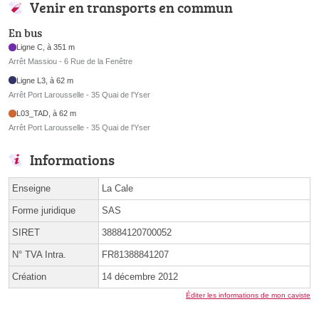
Venir en transports en commun
En bus
Ligne C, à 351 m
Arrêt Massiou - 6 Rue de la Fenêtre
Ligne L3, à 62 m
Arrêt Port Larousselle - 35 Quai de l'Yser
L03_TAD, à 62 m
Arrêt Port Larousselle - 35 Quai de l'Yser
Informations
Enseigne
La Cale
Forme juridique
SAS
SIRET
38884120700052
N° TVA Intra.
FR81388841207
Création
14 décembre 2012
Éditer les informations de mon caviste