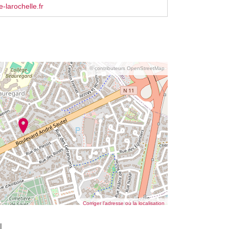
-larochelle.fr
© contributeurs OpenStreetMap
Corriger l’adresse ou la localisation
l