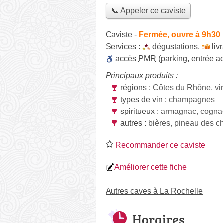
📞 Appeler ce caviste
Caviste
-
Fermée, ouvre à 9h30
Services :
dégustations
,
liv
accès
PMR
(parking, entrée a
Principaux produits :
régions :
Côtes du Rhône, v
types de vin :
champagnes
spiritueux :
armagnac, cognac
autres :
bières, pineau des c
Recommander ce caviste
Améliorer cette fiche
Autres caves à La Rochelle
Horaires