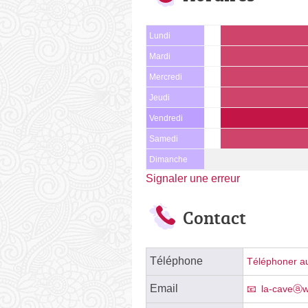
Lundi
Mardi
Mercredi
Jeudi
Vendredi
Samedi
Dimanche
Signaler une erreur
Contact
Téléphone
Téléphoner au
Email
la-caveⓐw