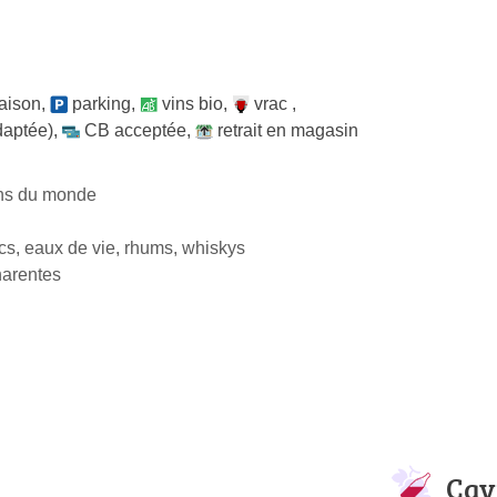
raison
,
parking
,
vins bio
,
vrac
,
daptée)
,
CB acceptée
,
retrait en magasin
ins du monde
s, eaux de vie, rhums, whiskys
harentes
Cav