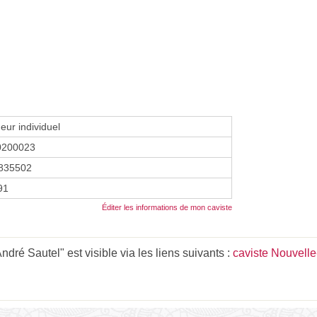
eur individuel
0200023
835502
91
Éditer les informations de mon caviste
ré Sautel" est visible via les liens suivants :
caviste Nouvelle