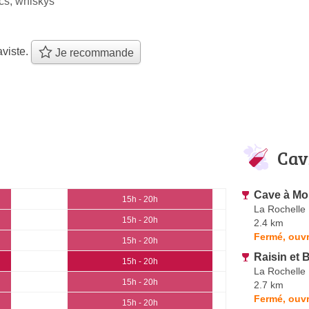
cs, whiskys
viste.
Je recommande
Cav
Cave à M
15h - 20h
La Rochelle
15h - 20h
2.4 km
Fermé, ouv
15h - 20h
Raisin et 
15h - 20h
La Rochelle
15h - 20h
2.7 km
Fermé, ouvr
15h - 20h