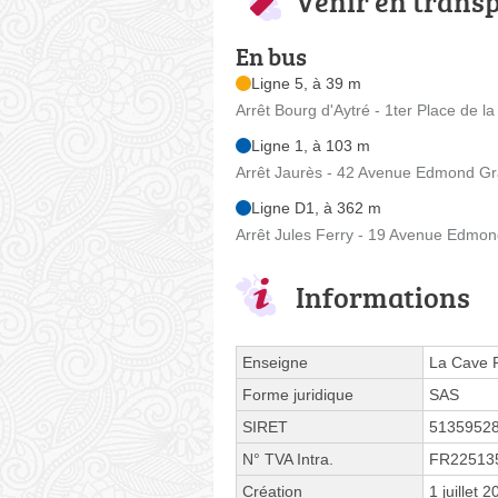
Venir en trans
En bus
Ligne 5, à 39 m
Arrêt Bourg d'Aytré - 1ter Place de l
Ligne 1, à 103 m
Arrêt Jaurès - 42 Avenue Edmond Gr
Ligne D1, à 362 m
Arrêt Jules Ferry - 19 Avenue Edmo
Informations
Enseigne
La Cave 
Forme juridique
SAS
SIRET
5135952
N° TVA Intra.
FR22513
Création
1 juillet 