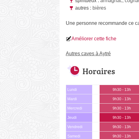
spiritueux :
armagnac, cogna
autres :
bières
Une personne
recommande
ce ca
Améliorer cette fiche
Autres caves à Aytré
Horaires
Lundi
9h30 - 13h
Mardi
9h30 - 13h
Mercredi
9h30 - 13h
Jeudi
9h30 - 13h
Vendredi
9h30 - 13h
Samedi
9h30 - 13h