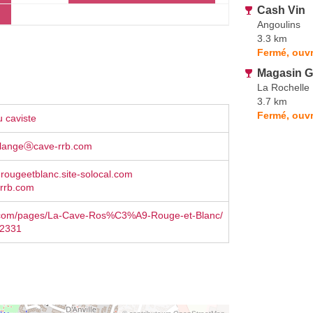
Cash Vin
Angoulins
3.3 km
Fermé, ouvr
Magasin G
La Rochelle
3.7 km
Fermé, ouvr
 caviste
langeⓐcave-rrb.com
rougeetblanc.site-solocal.com
rrb.com
com/pages/La-Cave-Ros%C3%A9-Rouge-et-Blanc/
2331