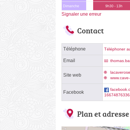
Dimanche
9h30 - 13h
Signaler une erreur
Contact
Téléphone
Téléphoner au
Email
thomas.ba
lacaverose
Site web
www.cave-
facebook.
Facebook
16674876336
Plan et adresse