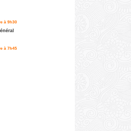
e à 9h30
énéral
e à 7h45