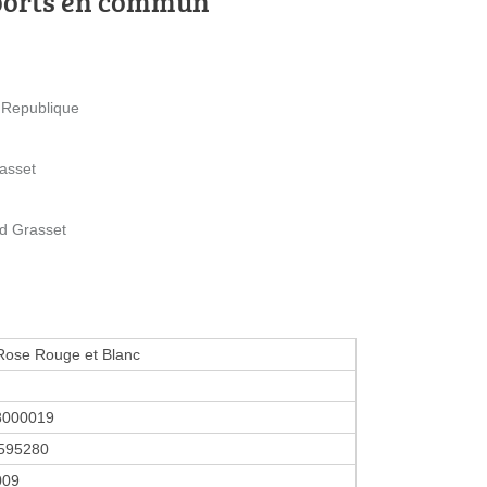
ports en commun
a Republique
asset
nd Grasset
Rose Rouge et Blanc
8000019
595280
2009