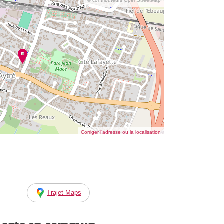
© contributeurs OpenStreetMap
Corriger l’adresse ou la localisation
Trajet Maps