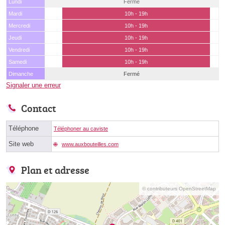
Lundi
Fermé
Mardi
10h - 19h
Mercredi
10h - 19h
Jeudi
10h - 19h
Vendredi
10h - 19h
Samedi
10h - 19h
Dimanche
Fermé
Signaler une erreur
Contact
Téléphone
Téléphoner au caviste
Site web
www.auxbouteilles.com
Plan et adresse
© contributeurs OpenStreetMap