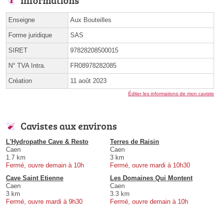
Informations
Enseigne
Aux Bouteilles
Forme juridique
SAS
SIRET
97828208500015
N° TVA Intra.
FR08978282085
Création
11 août 2023
Éditer les informations de mon caviste
Cavistes aux environs
L'Hydropathe Cave & Resto
Terres de Raisin
Caen
Caen
1.7 km
3 km
Fermé, ouvre demain à 10h
Fermé, ouvre mardi à 10h30
Cave Saint Etienne
Les Domaines Qui Montent
Caen
Caen
3 km
3.3 km
Fermé, ouvre mardi à 9h30
Fermé, ouvre demain à 10h