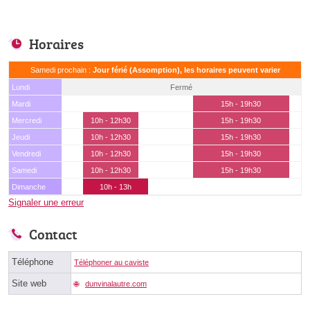
Horaires
Samedi prochain :
Jour férié (Assomption), les horaires peuvent varier
Lundi
Fermé
Mardi
15h - 19h30
Mercredi
10h - 12h30
15h - 19h30
Jeudi
10h - 12h30
15h - 19h30
Vendredi
10h - 12h30
15h - 19h30
Samedi
10h - 12h30
15h - 19h30
Dimanche
10h - 13h
Signaler une erreur
Contact
Téléphone
Téléphoner au caviste
Site web
dunvinalautre.com