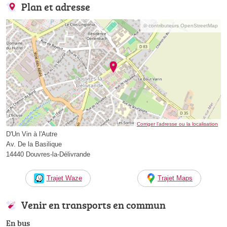
Plan et adresse
© contributeurs OpenStreetMap
Corriger l’adresse ou la localisation
D'Un Vin à l'Autre
Av. De la Basilique
14440 Douvres-la-Délivrande
Trajet Waze
Trajet Maps
Venir en transports en commun
En bus