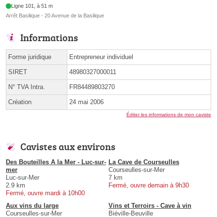
Ligne 101, à 51 m
Arrêt Basilique - 20 Avenue de la Basilique
Informations
Forme juridique
Entrepreneur individuel
SIRET
48980327000011
N° TVA Intra.
FR84489803270
Création
24 mai 2006
Éditer les informations de mon caviste
Cavistes aux environs
Des Bouteilles A la Mer - Luc-sur-
La Cave de Courseulles
mer
Courseulles-sur-Mer
Luc-sur-Mer
7 km
2.9 km
Fermé, ouvre demain à 9h30
Fermé, ouvre mardi à 10h00
Aux vins du large
Vins et Terroirs - Cave à vin
Courseulles-sur-Mer
Biéville-Beuville