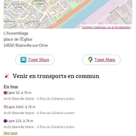
Corriger l’adresse ou la localisation
L'Assemblage
place de l'Église
14550 Blainville-sur-Orne
Trajet Waze
Trajet Maps
Venir en transports en commun
En bus
Ligne 10, à 76 m
Arrêt Blainville Mairie - 4 Rue du Général Leclerc
Ligne 10eX, à 76 m
Arrêt Blainville Mairie - 4 Rue du Général Leclerc
Ligne 123, à 76 m
Arrêt Blainville Mairie - 4 Rue du Général Leclerc
Voir tout