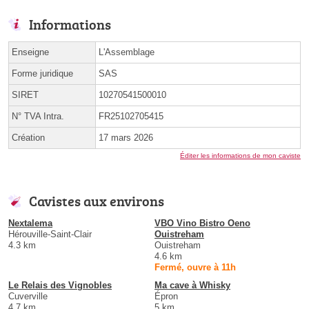
Informations
Enseigne
L'Assemblage
Forme juridique
SAS
SIRET
10270541500010
N° TVA Intra.
FR25102705415
Création
17 mars 2026
Éditer les informations de mon caviste
Cavistes aux environs
Nextalema
VBO Vino Bistro Oeno
Hérouville-Saint-Clair
Ouistreham
4.3 km
Ouistreham
4.6 km
Fermé, ouvre à 11h
Le Relais des Vignobles
Ma cave à Whisky
Cuverville
Épron
4.7 km
5 km