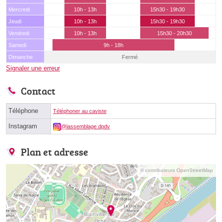
Mercredi
10h - 13h
15h30 - 19h30
Jeudi
10h - 13h
15h30 - 19h30
Vendredi
10h - 13h
15h30 - 20h30
Samedi
9h - 18h
Dimanche
Fermé
Signaler une erreur
Contact
Téléphone
Téléphoner au caviste
Instagram
@lassemblage.dpdv
Plan et adresse
© contributeurs OpenStreetMap