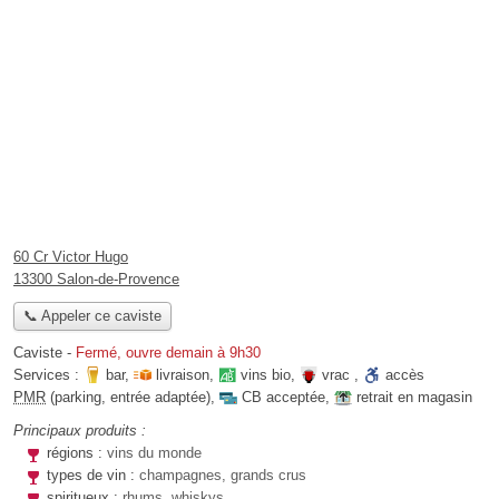
60 Cr Victor Hugo
13300 Salon-de-Provence
📞 Appeler ce caviste
Caviste
-
Fermé, ouvre demain à 9h30
Services :
bar
,
livraison
,
vins bio
,
vrac
,
accès
PMR
(parking, entrée adaptée)
,
CB acceptée
,
retrait en magasin
Principaux produits :
régions :
vins du monde
types de vin :
champagnes, grands crus
spiritueux :
rhums, whiskys