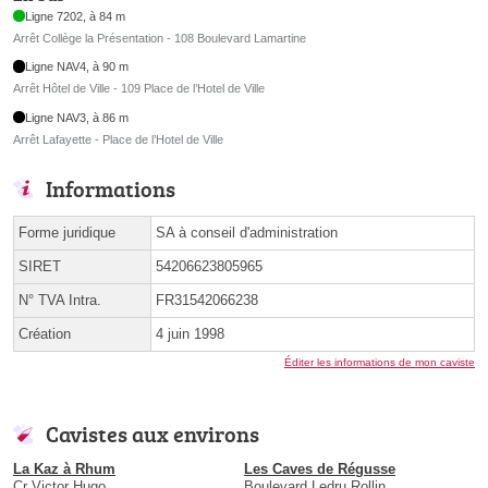
Ligne 7202, à 84 m
Arrêt Collège la Présentation - 108 Boulevard Lamartine
Ligne NAV4, à 90 m
Arrêt Hôtel de Ville - 109 Place de l’Hotel de Ville
Ligne NAV3, à 86 m
Arrêt Lafayette - Place de l’Hotel de Ville
Informations
Forme juridique
SA à conseil d'administration
SIRET
54206623805965
N° TVA Intra.
FR31542066238
Création
4 juin 1998
Éditer les informations de mon caviste
Cavistes aux environs
La Kaz à Rhum
Les Caves de Régusse
Cr Victor Hugo
Boulevard Ledru Rollin