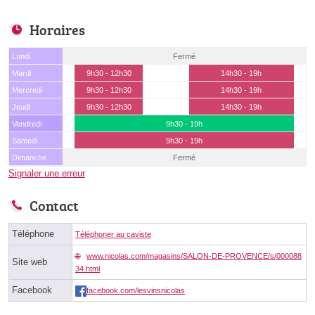
Horaires
Lundi
Fermé
Mardi
9h30 - 12h30
14h30 - 19h
Mercredi
9h30 - 12h30
14h30 - 19h
Jeudi
9h30 - 12h30
14h30 - 19h
Vendredi
9h30 - 19h
Samedi
9h30 - 19h
Dimanche
Fermé
Signaler une erreur
Contact
Téléphone
Téléphoner au caviste
www.nicolas.com/magasins/SALON-DE-PROVENCE/s/000088
Site web
34.html
Facebook
facebook.com/lesvinsnicolas