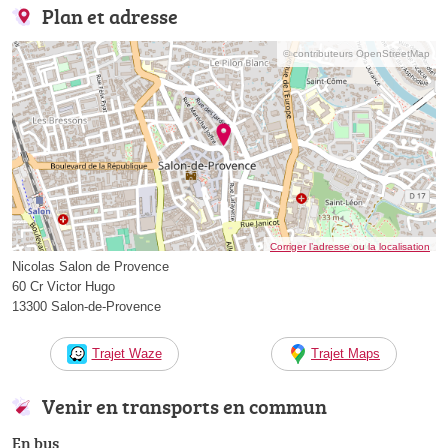
Plan et adresse
© contributeurs OpenStreetMap
Corriger l’adresse ou la localisation
Nicolas Salon de Provence
60 Cr Victor Hugo
13300 Salon-de-Provence
Trajet Waze
Trajet Maps
Venir en transports en commun
En bus