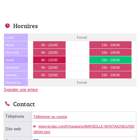
Horaires
Lundi
Fermé
Mardi
9h - 12h30
15h - 19h30
Mercredi
9h - 12h30
15h - 19h30
Jeudi
9h - 12h30
15h - 19h30
Vendredi
9h - 12h30
15h - 19h30
Samedi
9h - 12h30
15h - 19h30
Dimanche
Fermé
Signaler une erreur
Contact
Téléphone
Téléphoner au caviste
www.nicolas.com/fr/magasins/MARSEILLE-MONTAIGNE/s/000
Site web
08594.html