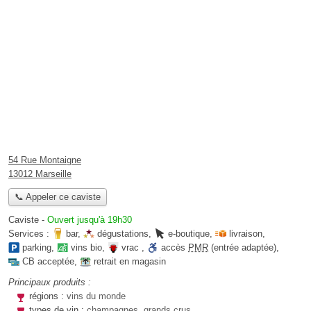
54 Rue Montaigne
13012 Marseille
📞 Appeler ce caviste
Caviste
-
Ouvert jusqu'à 19h30
Services :
bar
,
dégustations
,
e-boutique
,
livraison
,
parking
,
vins bio
,
vrac
,
accès
PMR
(entrée adaptée)
,
CB acceptée
,
retrait en magasin
Principaux produits :
régions :
vins du monde
types de vin :
champagnes, grands crus