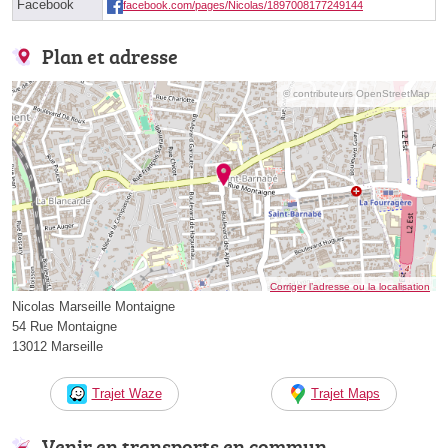
Facebook
facebook.com/pages/Nicolas/1897008177249144
Plan et adresse
© contributeurs OpenStreetMap
Corriger l’adresse ou la localisation
Nicolas Marseille Montaigne
54 Rue Montaigne
13012 Marseille
Trajet Waze
Trajet Maps
Venir en transports en commun