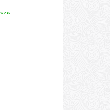
'à 23h