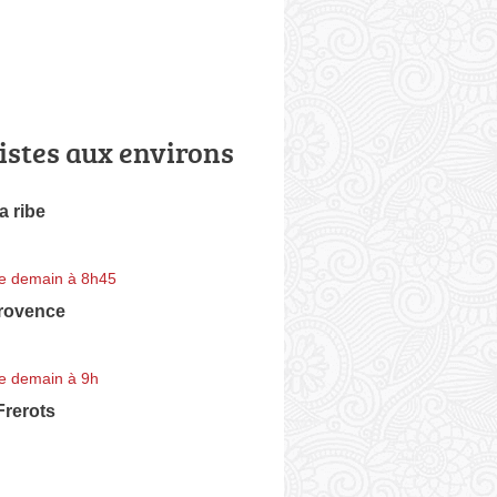
istes aux environs
la ribe
e demain à 8h45
rovence
e demain à 9h
Frerots