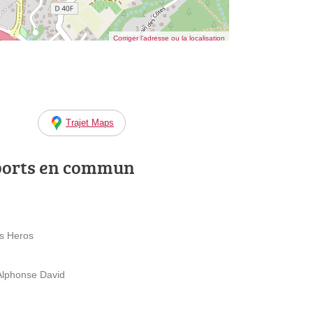
Corriger l’adresse ou la localisation
Trajet Maps
ports en commun
es Heros
 Alphonse David