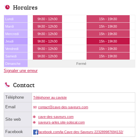
Horaires
Lundi
9h30 - 12h30
15h - 19h30
Mardi
9h30 - 12h30
15h - 19h30
Mercredi
9h30 - 12h30
15h - 19h30
Jeudi
9h30 - 12h30
15h - 19h30
Vendredi
9h30 - 12h30
15h - 19h30
Samedi
9h30 - 12h30
15h - 19h30
Dimanche
Fermé
Signaler une erreur
Contact
Téléphone
Téléphoner au caviste
Email
contactⓐcave-des-saveurs.com
cave-des-saveurs.com
Site web
saveurs-arles.site-solocal.com
Facebook
facebook.com/la-Cave-des-Saveurs-223289987694132/