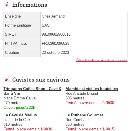
Informations
Enseigne
Chez Armand
Forme juridique
SAS
SIRET
98109682900016
N° TVA Intra.
FR02981096829
Création
20 octobre 2023
Éditer les informations de mon caviste
Cavistes aux environs
Trinquons Coffee Shop - Cave &
Alambic et vieilles bouteilles
Bar à Vin
Rue Aristide Briand
place Emma Calve
305 mètres
270 mètres
Fermé, ouvre demain à 9h30
Ouvert jusqu'à 22h
La Cave de Marius
Le Ruthene Gourmet
place de la Cité
Rue Combarel
310 mètres
350 mètres
Fermé, ouvre demain à 9h30
Fermé, ouvre demain à 9h15