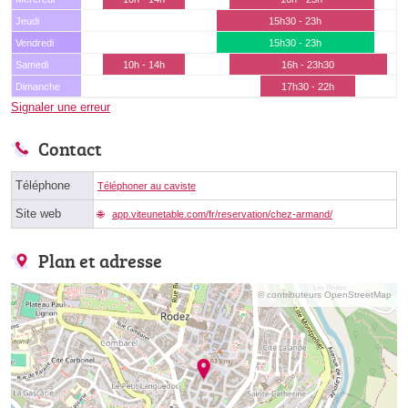
Jeudi
15h30 - 23h
Vendredi
15h30 - 23h
Samedi
10h - 14h
16h - 23h30
Dimanche
17h30 - 22h
Signaler une erreur
Contact
Téléphone
Téléphoner au caviste
Site web
app.viteunetable.com/fr/reservation/chez-armand/
Plan et adresse
© contributeurs OpenStreetMap