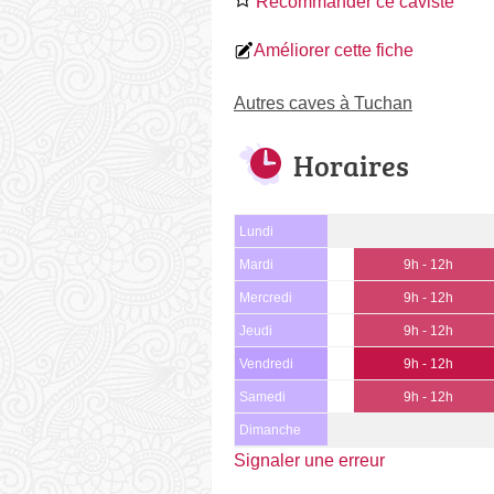
Recommander ce caviste
Améliorer cette fiche
Autres caves à Tuchan
Horaires
Lundi
Mardi
9h - 12h
Mercredi
9h - 12h
Jeudi
9h - 12h
Vendredi
9h - 12h
Samedi
9h - 12h
Dimanche
Signaler une erreur