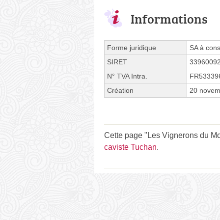
Informations
Forme juridique
SA à cons
SIRET
3396009
N° TVA Intra.
FR53339
Création
20 novem
Cette page "Les Vignerons du Mon
caviste Tuchan
.