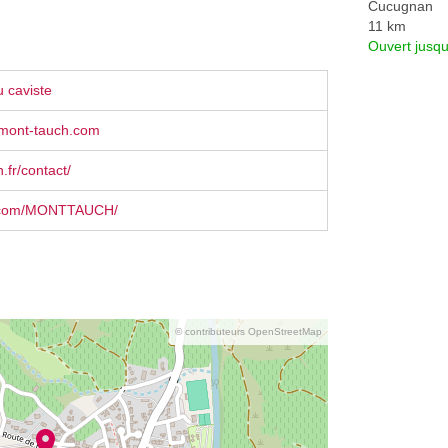
Cucugnan
11 km
Ouvert jusq
 caviste
mont-tauch.com
.fr/contact/
.com/MONTTAUCH/
© contributeurs OpenStreetMap