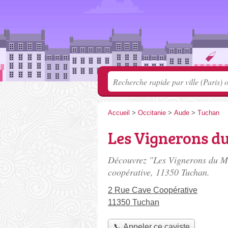
Accueil
>
Occitanie
>
Aude
>
Tuchan
Les Vignerons d
Découvrez "Les Vignerons du Mo
coopérative
, 11350 Tuchan.
2 Rue Cave Coopérative
11350 Tuchan
📞 Appeler ce caviste